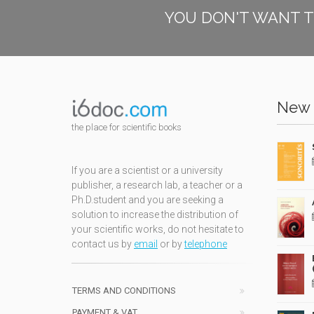
YOU DON'T WANT T
New 
the place for scientific books
If you are a scientist or a university
publisher, a research lab, a teacher or a
Ph.D.student and you are seeking a
solution to increase the distribution of
your scientific works, do not hesitate to
contact us by
email
or by
telephone
TERMS AND CONDITIONS
PAYMENT & VAT