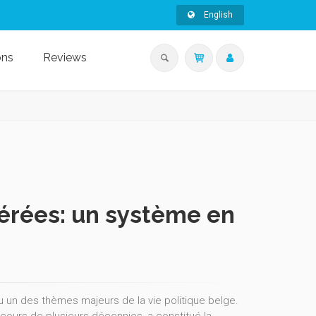
English
ons
Reviews
érées: un système en
n des thèmes majeurs de la vie politique belge.