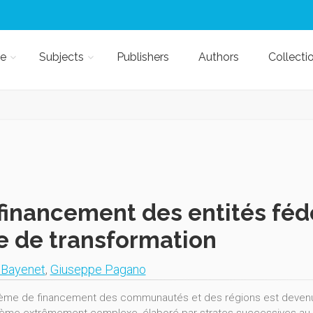
e
Subjects
Publishers
Authors
Collecti
financement des entités féd
e de transformation
 Bayenet
,
Giuseppe Pagano
ème de financement des communautés et des régions est devenu u