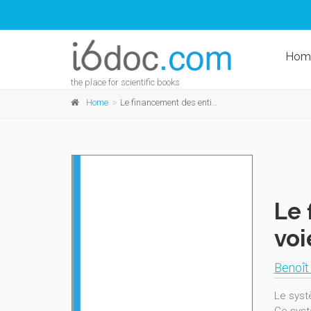
Hom
the place for scientific books
Home
Le financement des entités fédérées: un système en voie de transformation
Le 
voi
Benoît
Le syst