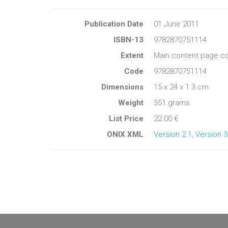
Publication Date
01 June 2011
ISBN-13
9782870751114
Extent
Main content page co
Code
9782870751114
Dimensions
15 x 24 x 1.3 cm
Weight
351 grams
List Price
22.00 €
ONIX XML
Version 2.1
,
Version 3