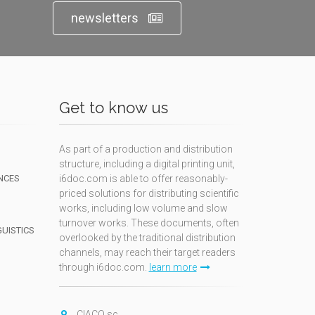
newsletters
Get to know us
As part of a production and distribution
structure, including a digital printing unit,
NCES
i6doc.com is able to offer reasonably-
priced solutions for distributing scientific
works, including low volume and slow
turnover works. These documents, often
GUISTICS
overlooked by the traditional distribution
channels, may reach their target readers
through i6doc.com.
learn more
N
CIACO sc