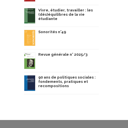
Vivre, étudier, travailler : les
(dés)équilibres de la vie
étudiante
Sonorités n°49
Revue générale n° 2025/3
90 ans de politiques sociales :
fondements, pratiques et
recompositions