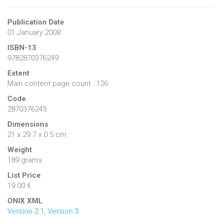
Publication Date
01 January 2008
ISBN-13
9782870376249
Extent
Main content page count : 126
Code
2870376243
Dimensions
21 x 29.7 x 0.5 cm
Weight
189 grams
List Price
19.00 €
ONIX XML
Version 2.1
,
Version 3