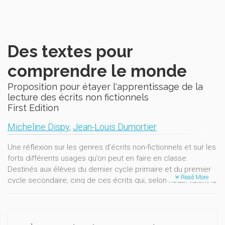
Des textes pour
comprendre le monde
Proposition pour étayer l'apprentissage de la
lecture des écrits non fictionnels
First Edition
Micheline Dispy
,
Jean-Louis Dumortier
Une réflexion sur les genres d’écrits non-fictionnels et sur les
forts différents usages qu’on peut en faire en classe.
Destinés aux élèves du dernier cycle primaire et du premier
Read More
cycle secondaire, cinq de ces écrits qui, selon nous, valent la
peine qu’on s’y attarde.
Pour chacun d’eux, une lecture d’expert à l’intention des
maîtres et de leurs formateurs.
Pour chacun d’eux encore, des objectifs d’apprentissage