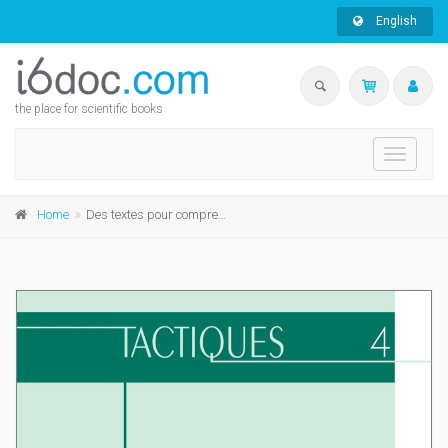
English
the place for scientific books
Toggle
navigati
Home
Des textes pour comprendre le monde