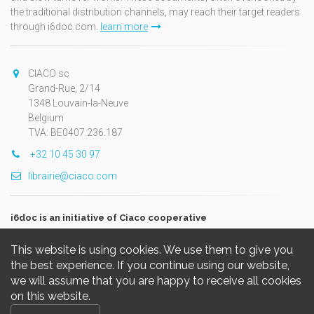
the traditional distribution channels, may reach their target readers
through i6doc.com.
learn more
CIACO sc
Grand-Rue, 2/14
1348 Louvain-la-Neuve
Belgium
TVA: BE0407.236.187
+32 10 45 30 97
librairie@ciaco.com
i6doc is an initiative of Ciaco cooperative
This website is using cookies. We use them to give you
the best experience. If you continue using our website,
we will assume that you are happy to receive all cookies
on this website.
Copyright © 2026, i6doc. Powered by
GiantChair
. All Rights