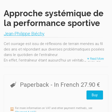
Approche systémique de
la performance sportive
Jean-Philippe Biéchy
Cet ouvrage est issu de réflexions de terrain menées au fil
des ans et répondant aux diverses problématiques posées
dans le quotidien de l'entraîneur.
Read More
En effet, l'entraîneur étant aujourd'hui un véritable chef de
projet, il se trouve au carrefour de plusieurs champs
d'analyse constituant la performance qu'il doit étudier,
maîtriser, programmer, modifier au fil des contraintes
rencontrées.
Paperback
- In French
27.90 €
Parmi eux, la mesure des charges d'entraînement et de
Buy
compétition est l'une des composantes du quotidien du
sportif et de l'entraîneur.
Le but de ce livre est donc d'apporter au lecteur un certain
For more information on VAT and other payment methods, see