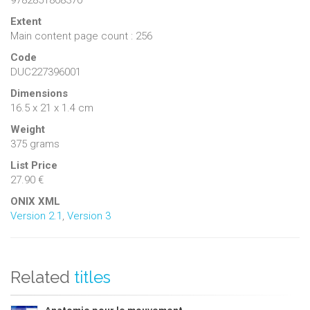
Extent
Main content page count : 256
Code
DUC227396001
Dimensions
16.5 x 21 x 1.4 cm
Weight
375 grams
List Price
27.90 €
ONIX XML
Version 2.1
,
Version 3
Related
titles