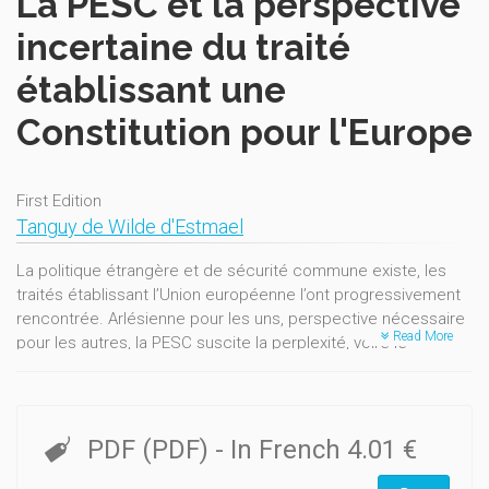
La PESC et la perspective
incertaine du traité
établissant une
Constitution pour l'Europe
First Edition
Tanguy de Wilde d'Estmael
La politique étrangère et de sécurité commune existe, les
traités établissant l’Union européenne l’ont progressivement
rencontrée. Arlésienne pour les uns, perspective nécessaire
Read More
pour les autres, la PESC suscite la perplexité, voire le
malentendu. D’où provient cet exercice diplomatique
multilatéral ? Quelle est sa véritable nature, sa réelle ambition
? Quels en sont les moyens, les mécanismes institutionnels
et comment en apprécier les évolutions ? Que laissent
PDF (PDF)
- In French
4.01 €
augurer les incertitudes planant sur le traité établissant une
Constitution pour l’Europe ?