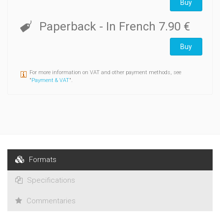
Buy
Paperback
- In French
7.90 €
Buy
For more information on VAT and other payment methods, see
"
Payment & VAT
".
Formats
Specifications
Commentaries