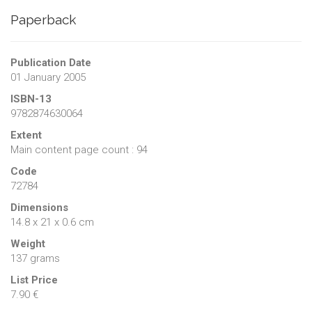
Paperback
Publication Date
01 January 2005
ISBN-13
9782874630064
Extent
Main content page count : 94
Code
72784
Dimensions
14.8 x 21 x 0.6 cm
Weight
137 grams
List Price
7.90 €