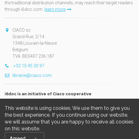
the traditional distribution channels, may reach their target readers
through i6doc.com.
learn more
CIACO sc
Grand-Rue, 2/14
1348 Louvain-la-Neuve
Belgium
TVA: BE0407.236.187
+32 10 45 30 97
librairie@ciaco.com
i6doc is an initiative of Ciaco cooperative
This website is using cookies. We use them to give you
the best experience. If you continue using our website,
we will assume that you are happy to receive all cookies
on this website.
Copyright © 2026, i6doc. Powered by
GiantChair
. All Rights
Agreed