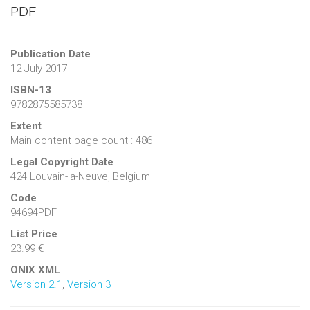
PDF
Publication Date
12 July 2017
ISBN-13
9782875585738
Extent
Main content page count : 486
Legal Copyright Date
424 Louvain-la-Neuve, Belgium
Code
94694PDF
List Price
23.99 €
ONIX XML
Version 2.1
,
Version 3