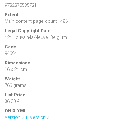
9782875585721
Extent
Main content page count : 486
Legal Copyright Date
424 Louvain-la-Neuve, Belgium
Code
94694
Dimensions
16 x 24 cm
Weight
766 grams
List Price
36.00 €
ONIX XML
Version 2.1
,
Version 3