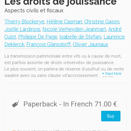
Les droits de jouissance
Aspects civils et fiscaux
Thierry Blockerye
,
Hélène Casman
,
Christine Gaioni
,
Joëlle Lardinois
,
Nicole Verheyden-Jeanmart
,
André
Culot
,
Philippe De Page
,
Isabelle de Stefani
,
Laurence
Deklerck
,
François Glansdorff
,
Olivier Jauniaux
La transmission patrimoniale entre vifs ou à cause de mort,
est parfois assortie de droits «réservés» de jouissance.
Le plus souvent, on parlera de réserve d’usufruit ou de rente
Read More
viagère avec ou sans clause «d’accroissement » ou de
«réversion ».
Sur le plan civil, la rédaction de clauses d’usufruit ou de rente
viagère est essentielle car elle permet de bien définir les
droits des parties et de limiter les éventuels risques de
Paperback
- In French
71.00 €
conflits entre elles.
Sur le plan fiscal, la rédaction de ces clauses doit, aussi, tenir
Buy
compte du sort réservé, en droits d’enregistrement et de
succession, aux réserves d’usufruit ou de rente, ainsi qu’aux