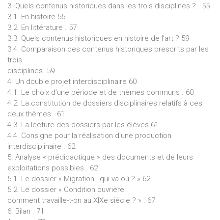
3. Quels contenus historiques dans les trois disciplines ? . 55
3.1. En histoire 55
3.2. En littérature . 57
3.3. Quels contenus historiques en histoire de l’art ? 59
3.4. Comparaison des contenus historiques prescrits par les
trois
disciplines. 59
4. Un double projet interdisciplinaire 60
4.1. Le choix d’une période et de thèmes communs . 60
4.2. La constitution de dossiers disciplinaires relatifs à ces
deux thèmes . 61
4.3. La lecture des dossiers par les élèves 61
4.4. Consigne pour la réalisation d’une production
interdisciplinaire . 62
5. Analyse « prédidactique » des documents et de leurs
exploitations possibles . 62
5.1. Le dossier « Migration : qui va où ? » 62
5.2. Le dossier « Condition ouvrière :
comment travaille-t-on au XIXe siècle ? » . 67
6. Bilan . 71