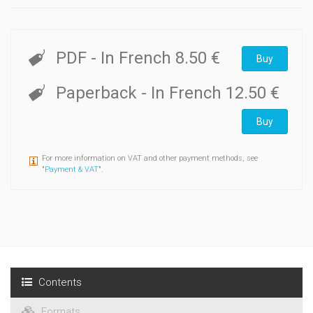
PDF
- In French
8.50 €
Buy
Paperback
- In French
12.50 €
Buy
For more information on VAT and other payment methods, see
"
Payment & VAT
".
Contents
Formats