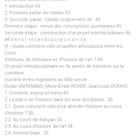
1. Introduction 43
2. Première partie de l’atelier 43
3. Seconde partie : l’atelier proprement dit . 44
Première étape : relevé des conceptions spontanées 45
Seconde étape : construction d’un projet interdisciplinaire 46
84 V e r s l ’ i n t e r d i s c i p l i n a r i t é
VI –Quels concepts clés et quelles articulations entre les
cours
d’histoire, de littérature et d’histoire de l’art ? 49
Un projet interdisciplinaire en 5e année de transition sur la
condition
ouvrière et les migrations au XIXe siècle
Élodie VAEREMANS, Marie-Émilie RICKER, Jean-Louis DUFAYS
1. Contexte, enjeux et menu 49
2. La place de l’histoire dans les trois disciplines . 50
2.1. Quels concepts clés pour aborder l’histoire au cours
d’histoire ? 50
2.2. Au cours de français 53
2.3. Au cours d’histoire de l’art 54
2.4. Premier bilan . 55