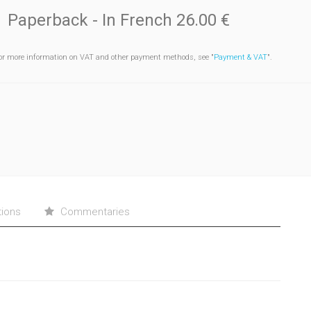
Paperback
- In French
26.00 €
or more information on VAT and other payment methods, see "
Payment & VAT
".
tions
Commentaries