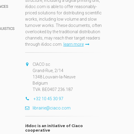
structure, including a digital printing unit,
NCES
i6doc.com is able to offer reasonably-
priced solutions for distributing scientific
works, including low volume and slow
turnover works. These documents, often
GUISTICS
overlooked by the traditional distribution
channels, may reach their target readers
through i6doc.com.
learn more
N
CIACO sc
Grand-Rue, 2/14
1348 Louvain-la-Neuve
Belgium
TVA: BE0407.236.187
+32 10 45 30 97
librairie@ciaco.com
i6doc is an initiative of Ciaco
cooperative