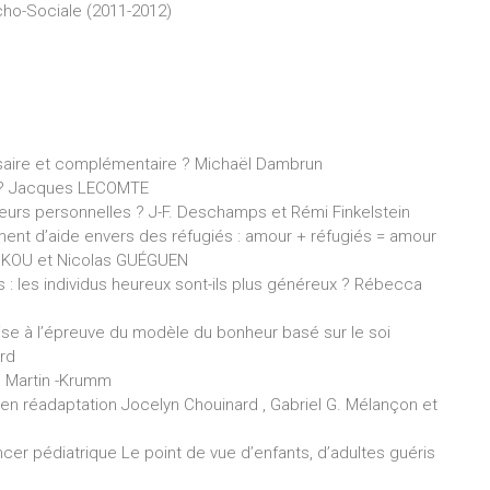
cho-Sociale (2011-2012)
ssaire et complémentaire ? Michaël Dambrun
ive ? Jacques LECOMTE
 valeurs personnelles ? J-F. Deschamps et Rémi Finkelstein
ent d’aide envers des réfugiés : amour + réfugiés = amour
OKOU et Nicolas GUÉGUEN
s : les individus heureux sont-ils plus généreux ? Rébecca
ise à l’épreuve du modèle du bonheur basé sur le soi
rd
s Martin -Krumm
ence en réadaptation Jocelyn Chouinard , Gabriel G. Mélançon et
cer pédiatrique Le point de vue d’enfants, d’adultes guéris