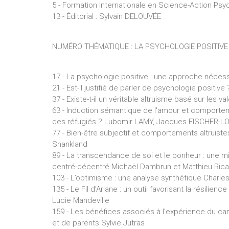
5 - Formation Internationale en Science-Action Psy
13 - Éditorial : Sylvain DELOUVÉE
NUMÉRO THÉMATIQUE : LA PSYCHOLOGIE POSITIVE
17 - La psychologie positive : une approche néce
21 - Est-il justifié de parler de psychologie posit
37 - Existe-t-il un véritable altruisme basé sur les
63 - Induction sémantique de l'amour et comportem
des réfugiés ? Lubomir LAMY, Jacques FISCHER-L
77 - Bien-être subjectif et comportements altruiste
Shankland
89 - La transcendance de soi et le bonheur : une m
centré-décentré Michaël Dambrun et Matthieu Rica
103 - L’optimisme : une analyse synthétique Charle
135 - Le Fil d’Ariane : un outil favorisant la résili
Lucie Mandeville
159 - Les bénéfices associés à l’expérience du can
et de parents Sylvie Jutras