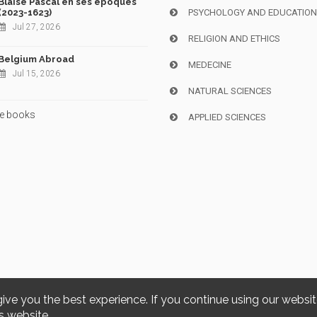
Blaise Pascal en ses époques
(2023-1623)
PSYCHOLOGY AND EDUCATIO
Jul 27, 2026
RELIGION AND ETHICS
Belgium Abroad
MEDECINE
Jul 15, 2026
NATURAL SCIENCES
e books
APPLIED SCIENCES
give you the best experience. If you continue using our websi
Copyright © 2026, i6doc. Powered by
GiantChair
. All Rights Reserved
s website.