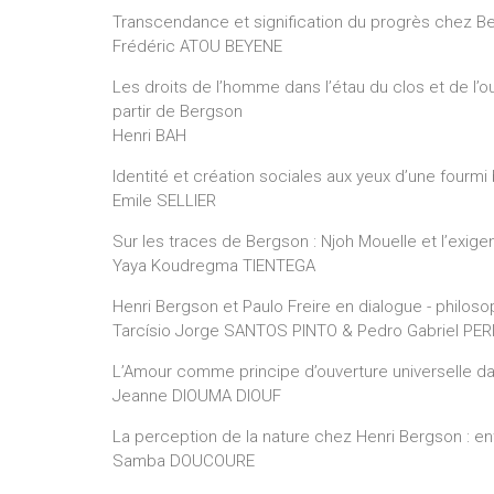
Transcendance et signification du progrès chez B
Frédéric ATOU BEYENE
Les droits de l’homme dans l’étau du clos et de l’ou
partir de Bergson
Henri BAH
Identité et création sociales aux yeux d’une fourm
Emile SELLIER
Sur les traces de Bergson : Njoh Mouelle et l’exigen
Yaya Koudregma TIENTEGA
Henri Bergson et Paulo Freire en dialogue - philoso
Tarcísio Jorge SANTOS PINTO & Pedro Gabriel PE
L’Amour comme principe d’ouverture universelle d
Jeanne DIOUMA DIOUF
La perception de la nature chez Henri Bergson : en
Samba DOUCOURE