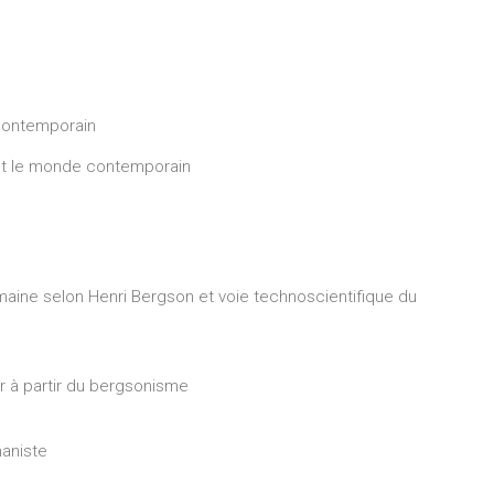
 Contemporain
e et le monde contemporain
aine selon Henri Bergson et voie technoscientifique du
ir à partir du bergsonisme
aniste