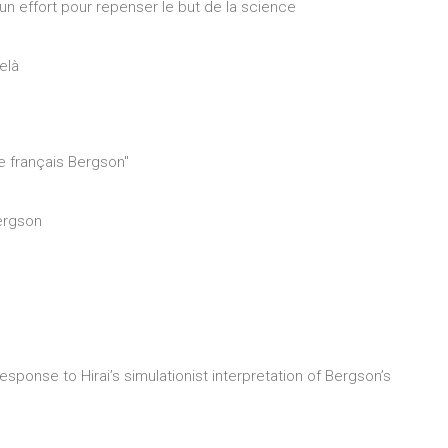
 un effort pour repenser le but de la science
elà
he français Bergson"
Bergson
response to Hirai’s simulationist interpretation of Bergson’s