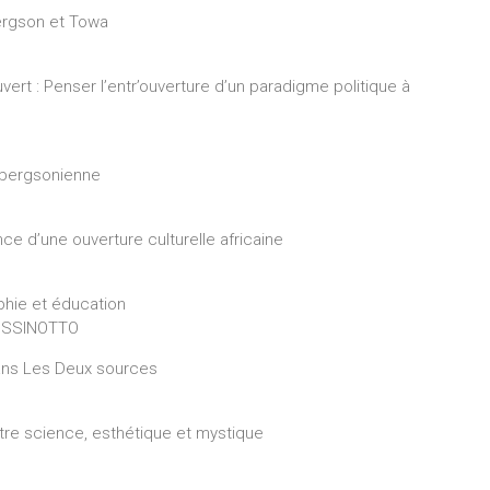
ergson et Towa
vert : Penser l’entr’ouverture d’un paradigme politique à
i bergsonienne
ce d’une ouverture culturelle africaine
phie et éducation
RISSINOTTO
ans Les Deux sources
tre science, esthétique et mystique