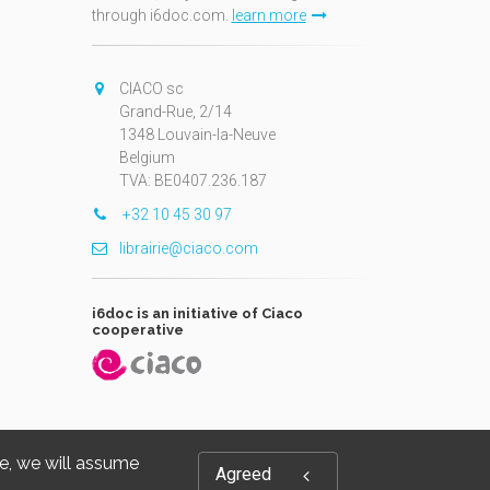
through i6doc.com.
learn more
N
CIACO sc
Grand-Rue, 2/14
1348 Louvain-la-Neuve
Belgium
TVA: BE0407.236.187
+32 10 45 30 97
librairie@ciaco.com
i6doc is an initiative of Ciaco
cooperative
te, we will assume
Agreed