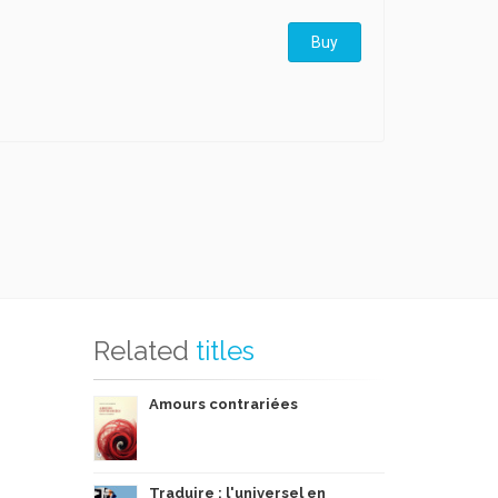
Buy
Related
titles
Amours contrariées
Traduire : l'universel en