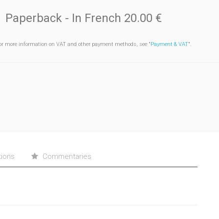
Paperback
- In French
20.00 €
or more information on VAT and other payment methods, see "
Payment & VAT
".
tions
Commentaries