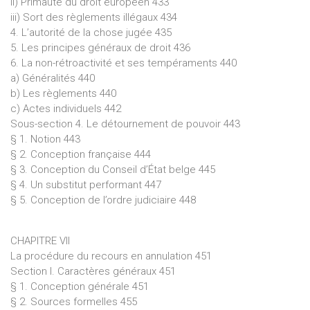
ii) Primauté du droit européen 433
iii) Sort des règlements illégaux 434
4. L’autorité de la chose jugée 435
5. Les principes généraux de droit 436
6. La non-rétroactivité et ses tempéraments 440
a) Généralités 440
b) Les règlements 440
c) Actes individuels 442
Sous-section 4. Le détournement de pouvoir 443
§ 1. Notion 443
§ 2. Conception française 444
§ 3. Conception du Conseil d’État belge 445
§ 4. Un substitut performant 447
§ 5. Conception de l’ordre judiciaire 448
CHAPITRE VII
La procédure du recours en annulation 451
Section I. Caractères généraux 451
§ 1. Conception générale 451
§ 2. Sources formelles 455