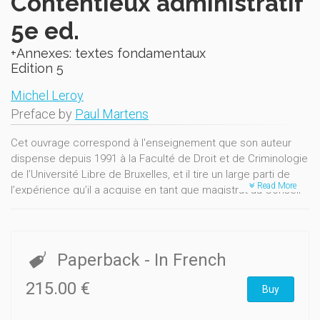
Contentieux administratif
5e ed.
+Annexes: textes fondamentaux
Edition 5
Michel Leroy
Preface by
Paul Martens
Cet ouvrage correspond à l'enseignement que son auteur
dispense depuis 1991 à la Faculté de Droit et de Criminologie
de l’Université Libre de Bruxelles, et il tire un large parti de
Read More
l’expérience qu’il a acquise en tant que magistrat au Conseil
d’Etat. Il est conçu en vue de fournir à ses lecteurs les bases
historiques et théoriques indispensables à une
compréhension en profondeur du contentieux administratif
belge, et de donner tant aux étudiants qu’aux praticiens un
Paperback
- In French
exposé du droit positif, émaillé, à l’occasion, d’observations
critiques. Une de ses options fondamentales est de ne pas
215.00 €
Buy
isoler le contentieux administratif de son environnement
juridique, mais au contraire de l’y plonger chaque fois que