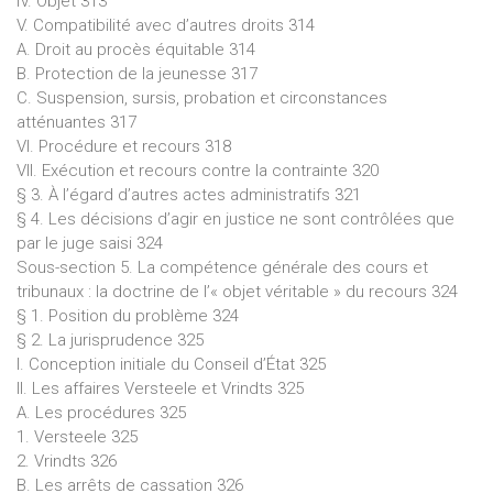
IV. Objet 313
V. Compatibilité avec d’autres droits 314
A. Droit au procès équitable 314
B. Protection de la jeunesse 317
C. Suspension, sursis, probation et circonstances
atténuantes 317
VI. Procédure et recours 318
VII. Exécution et recours contre la contrainte 320
§ 3. À l’égard d’autres actes administratifs 321
§ 4. Les décisions d’agir en justice ne sont contrôlées que
par le juge saisi 324
Sous-section 5. La compétence générale des cours et
tribunaux : la doctrine de l’« objet véritable » du recours 324
§ 1. Position du problème 324
§ 2. La jurisprudence 325
I. Conception initiale du Conseil d’État 325
II. Les affaires Versteele et Vrindts 325
A. Les procédures 325
1. Versteele 325
2. Vrindts 326
B. Les arrêts de cassation 326