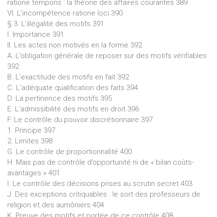
ratione temporis : la théorie des affaires courantes 389
VI. L’incompétence ratione loci 390
§ 3. L’illégalité des motifs 391
I. Importance 391
II. Les actes non motivés en la forme 392
A. L’obligation générale de reposer sur des motifs vérifiables
392
B. L’exactitude des motifs en fait 392
C. L’adéquate qualification des faits 394
D. La pertinence des motifs 395
E. L’admissibilité des motifs en droit 396
F. Le contrôle du pouvoir discrétionnaire 397
1. Principe 397
2. Limites 398
G. Le contrôle de proportionnalité 400
H. Mais pas de contrôle d’opportunité ni de « bilan coûts-
avantages » 401
I. Le contrôle des décisions prises au scrutin secret 403
J. Des exceptions critiquables : le sort des professeurs de
religion et des aumôniers 404
K. Preuve des motifs et portée de ce contrôle 408