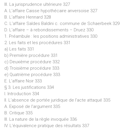
III. La jurisprudence ultérieure 327
A. L’affaire Caisse hypothécaire anversoise 327
B. L’affaire Hennard 328
C. L’affaire Saldes Baldini c. commune de Schaerbeek 329
D. L’affaire – à rebondissements – Druez 330
1. Préambule : les positions administratives 330
2. Les faits et les procédures 331
a) Les faits 331
b) Première procédure 331
c) Deuxième procédure 332
d) Troisième procédure 333
e) Quatrième procédure 333
E. L’affaire Noir 333
§ 3. Les justifications 334
I. Introduction 334
II. L’absence de portée juridique de l’acte attaqué 335
A. Exposé de l’argument 335
B. Critique 335
III. La nature de la règle invoquée 336
IV. L’équivalence pratique des résultats 337