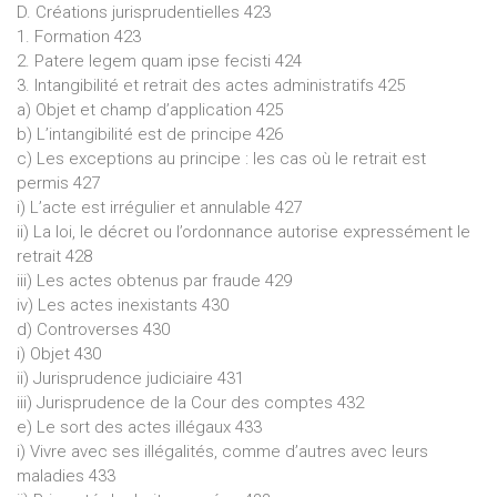
D. Créations jurisprudentielles 423
1. Formation 423
2. Patere legem quam ipse fecisti 424
3. Intangibilité et retrait des actes administratifs 425
a) Objet et champ d’application 425
b) L’intangibilité est de principe 426
c) Les exceptions au principe : les cas où le retrait est
permis 427
i) L’acte est irrégulier et annulable 427
ii) La loi, le décret ou l’ordonnance autorise expressément le
retrait 428
iii) Les actes obtenus par fraude 429
iv) Les actes inexistants 430
d) Controverses 430
i) Objet 430
ii) Jurisprudence judiciaire 431
iii) Jurisprudence de la Cour des comptes 432
e) Le sort des actes illégaux 433
i) Vivre avec ses illégalités, comme d’autres avec leurs
maladies 433