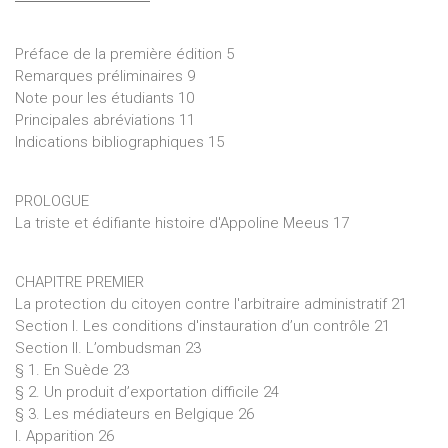
l’annulation dont il a été dissocié, puis au parent pauvre
qu’est le contentieux de l’indemnité et aux compétences de
pleine juridiction, marginales, sauf pour le contentieux
Préface de la première édition 5
électoral. L’étude des voies de recours clôture l’ouvrage.
Remarques préliminaires 9
Note pour les étudiants 10
Un aspect a été délibérément omis, non qu’il soit
Principales abréviations 11
d’importance négligeable, mais parce que les
Indications bibliographiques 15
développements qu’il mériterait gonfleraient ce volume dans
une mesure hors de proportion avec l’intérêt qu’il présente
sur le plan pédagogique: c’est l’emploi des langues dans les
PROLOGUE
procédures devant le Conseil d’Etat.
La triste et édifiante histoire d'Appoline Meeus 17
CHAPITRE PREMIER
La protection du citoyen contre l'arbitraire administratif 21
Section I. Les conditions d'instauration d’un contrôle 21
Section II. L’ombudsman 23
§ 1. En Suède 23
§ 2. Un produit d’exportation difficile 24
§ 3. Les médiateurs en Belgique 26
I. Apparition 26