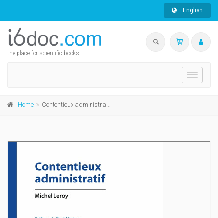
English
the place for scientific books
Toggle
navigati
Home
Contentieux administratif 5e ed.