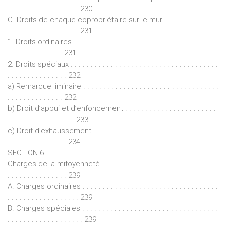
. . . . . . . . . . . . . . . . . . 230
C. Droits de chaque copropriétaire sur le mur . . . . . . . . . . . . .
. . . . . . . . . . . . . . . . . . 231
1. Droits ordinaires . . . . . . . . . . . . . . . . . . . . . . . . . . . . . . . . . . . .
. . . . . . . . . . . . . . 231
2. Droits spéciaux . . . . . . . . . . . . . . . . . . . . . . . . . . . . . . . . . . . . .
. . . . . . . . . . . . . . . 232
a) Remarque liminaire . . . . . . . . . . . . . . . . . . . . . . . . . . . . . . . . . .
. . . . . . . . . . . . . . 232
b) Droit d’appui et d’enfoncement . . . . . . . . . . . . . . . . . . . . . . .
. . . . . . . . . . . . . . . . . 233
c) Droit d’exhaussement . . . . . . . . . . . . . . . . . . . . . . . . . . . . . . .
. . . . . . . . . . . . . . . 234
SECTION 6
Charges de la mitoyenneté . . . . . . . . . . . . . . . . . . . . . . . . . . . . .
. . . . . . . . . . . . . . . 239
A. Charges ordinaires . . . . . . . . . . . . . . . . . . . . . . . . . . . . . . . . . .
. . . . . . . . . . . . . . . . . . 239
B. Charges spéciales . . . . . . . . . . . . . . . . . . . . . . . . . . . . . . . . . .
. . . . . . . . . . . . . . . . . . . 239