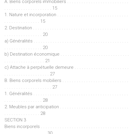
A. Biens corporels immobiliers . . . . . . . . . . . . . . . . . . . . . . . . . .
. . . . . . . . . . . . . . . . . . . . 15
1. Nature et incorporation . . . . . . . . . . . . . . . . . . . . . . . . . . . . . .
. . . . . . . . . . . . . . . 15
2. Destination . . . . . . . . . . . . . . . . . . . . . . . . . . . . . . . . . . . . . . . .
. . . . . . . . . . . . . . . . 20
a) Généralités . . . . . . . . . . . . . . . . . . . . . . . . . . . . . . . . . . . . . . . .
. . . . . . . . . . . . . . . . 20
b) Destination économique . . . . . . . . . . . . . . . . . . . . . . . . . . . . .
. . . . . . . . . . . . . . . . . 21
c) Attache à perpétuelle demeure . . . . . . . . . . . . . . . . . . . . . . .
. . . . . . . . . . . . . . . . . . . 27
B. Biens corporels mobiliers . . . . . . . . . . . . . . . . . . . . . . . . . . . .
. . . . . . . . . . . . . . . . . . . . 27
1. Généralités . . . . . . . . . . . . . . . . . . . . . . . . . . . . . . . . . . . . . . . .
. . . . . . . . . . . . . . . . 28
2. Meubles par anticipation . . . . . . . . . . . . . . . . . . . . . . . . . . . . .
. . . . . . . . . . . . . . . 28
SECTION 3
Biens incorporels . . . . . . . . . . . . . . . . . . . . . . . . . . . . . . . . . . . . .
. . . . . . . . . . . . . . . . . . 30