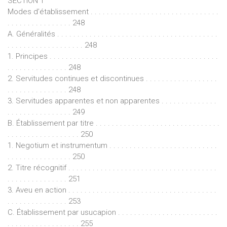
SECTION 1
Modes d’établissement . . . . . . . . . . . . . . . . . . . . . . . . . . . . . . . .
. . . . . . . . . . . . . . . . 248
A. Généralités . . . . . . . . . . . . . . . . . . . . . . . . . . . . . . . . . . . . . . . .
. . . . . . . . . . . . . . . . . . . 248
1. Principes . . . . . . . . . . . . . . . . . . . . . . . . . . . . . . . . . . . . . . . . . .
. . . . . . . . . . . . . . . 248
2. Servitudes continues et discontinues . . . . . . . . . . . . . . . . . .
. . . . . . . . . . . . . . . 248
3. Servitudes apparentes et non apparentes . . . . . . . . . . . . . .
. . . . . . . . . . . . . . . . 249
B. Établissement par titre . . . . . . . . . . . . . . . . . . . . . . . . . . . . . . .
. . . . . . . . . . . . . . . . . . 250
1. Negotium et instrumentum . . . . . . . . . . . . . . . . . . . . . . . . . . .
. . . . . . . . . . . . . . . . 250
2. Titre récognitif . . . . . . . . . . . . . . . . . . . . . . . . . . . . . . . . . . . . .
. . . . . . . . . . . . . . . 251
3. Aveu en action . . . . . . . . . . . . . . . . . . . . . . . . . . . . . . . . . . . . .
. . . . . . . . . . . . . . . 253
C. Établissement par usucapion . . . . . . . . . . . . . . . . . . . . . . . . .
. . . . . . . . . . . . . . . . . . 255