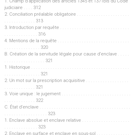
1. Champ d’application des articles 1345 et 1371bis du Code
judiciaire . . . . 312
2. Conciliation préalable obligatoire . . . . . . . . . . . . . . . . . . . . . .
. . . . . . . . . . . . . 313
3. Introduction par requête . . . . . . . . . . . . . . . . . . . . . . . . . . . . .
. . . . . . . . . . . . . . 316
4. Mentions de la requête . . . . . . . . . . . . . . . . . . . . . . . . . . . . . .
. . . . . . . . . . . . . . . 320
B. Création de la servitude légale pour cause d’enclave . . . . .
. . . . . . . . . . . . . . . . . 321
1. Historique . . . . . . . . . . . . . . . . . . . . . . . . . . . . . . . . . . . . . . . . .
. . . . . . . . . . . . . . . 321
2. Un mot sur la prescription acquisitive . . . . . . . . . . . . . . . . . .
. . . . . . . . . . . . . 321
3. Voie unique : le jugement . . . . . . . . . . . . . . . . . . . . . . . . . . . . .
. . . . . . . . . . . . . 322
C. État d’enclave . . . . . . . . . . . . . . . . . . . . . . . . . . . . . . . . . . . . . .
. . . . . . . . . . . . . . . . . . 323
1. Enclave absolue et enclave relative . . . . . . . . . . . . . . . . . . . .
. . . . . . . . . . . . . . 323
2. Enclave en surface et enclave en sous-sol . . . . . . . . . . . . . .