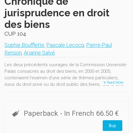
Chronique de
jurisprudence en droit
des biens
CUP 104
Sophie Boufflette
,
Pascale Lecocq
,
Pierre-Paul
Renson
,
Arianne Salvé
Les deux précédents ouvrages de la Commission Université-
Palais consacrés au droit des biens, en 2000 et 2005,
contenaient l’examen d’une série de thèmes particuliers,
Read More
issus du droit privé ou du droit public des biens, tels le time-
sharing, l’expropriation pour cause d’utilité publique ou
encore les conflits possibles entre l’auteur de l’oeuvre
architecturale ou picturale et le propriétaire immobilier de
celle-ci.
Paperback
- In French
66.50 €
Le temps d’une traditionnelle chronique de jurisprudence est
revenu. En arrêtant la recension des décisions publiées au
Buy
mois de juin 2008, la moisson est naturellement importante, le