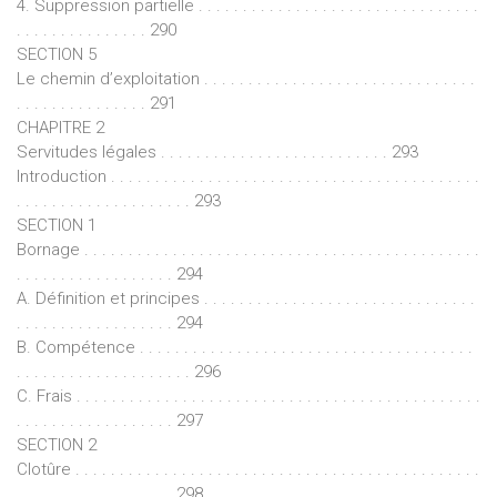
4. Suppression partielle . . . . . . . . . . . . . . . . . . . . . . . . . . . . . . . .
. . . . . . . . . . . . . . . 290
SECTION 5
Le chemin d’exploitation . . . . . . . . . . . . . . . . . . . . . . . . . . . . . . .
. . . . . . . . . . . . . . . 291
CHAPITRE 2
Servitudes légales . . . . . . . . . . . . . . . . . . . . . . . . . . 293
Introduction . . . . . . . . . . . . . . . . . . . . . . . . . . . . . . . . . . . . . . . . . .
. . . . . . . . . . . . . . . . . . . . 293
SECTION 1
Bornage . . . . . . . . . . . . . . . . . . . . . . . . . . . . . . . . . . . . . . . . . . . . .
. . . . . . . . . . . . . . . . . . 294
A. Définition et principes . . . . . . . . . . . . . . . . . . . . . . . . . . . . . . .
. . . . . . . . . . . . . . . . . . 294
B. Compétence . . . . . . . . . . . . . . . . . . . . . . . . . . . . . . . . . . . . . .
. . . . . . . . . . . . . . . . . . . . 296
C. Frais . . . . . . . . . . . . . . . . . . . . . . . . . . . . . . . . . . . . . . . . . . . . . .
. . . . . . . . . . . . . . . . . . 297
SECTION 2
Clotûre . . . . . . . . . . . . . . . . . . . . . . . . . . . . . . . . . . . . . . . . . . . . . .
. . . . . . . . . . . . . . . . . . 298