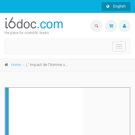
English
the place for scientific books
Toggle
navigati
Home
L' Impact de l'homme sur l'écosystème Meuse