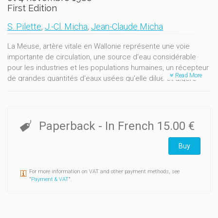
First Edition
S. Pilette
,
J.-Cl. Micha
,
Jean-Claude Micha
La Meuse, artère vitale en Wallonie représente une voie
importante de circulation, une source d'eau considérable
pour les industries et les populations humaines, un récepteur
Read More
de grandes quantités d'eaux usées qu'elle dilue et digère
avec plus ou moins de facilité, enfin un milieu - encore -
accueillant pour les loisirs;Toutefois la situation devient
alarmante: ce colloque vise à confronter les différents
utilisateurs de la Meuse aux écologiestes scientifiques pour
Paperback
- In French
15.00 €
qu'ils réfléchissent ensemble à une gestion plus globale,
intégrant la protection de cet écosystème à
Buy
sondéveloppement économique et récréatif.
For more information on VAT and other payment methods, see
"
Payment & VAT
".