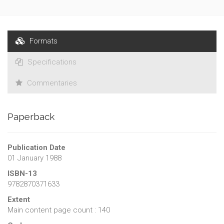
Formats
Specifications
Commentaries
Paperback
Publication Date
01 January 1988
ISBN-13
9782870371633
Extent
Main content page count : 140