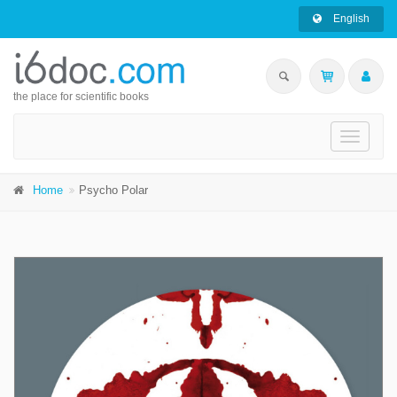
English
the place for scientific books
Toggle
navigati
Home
Psycho Polar