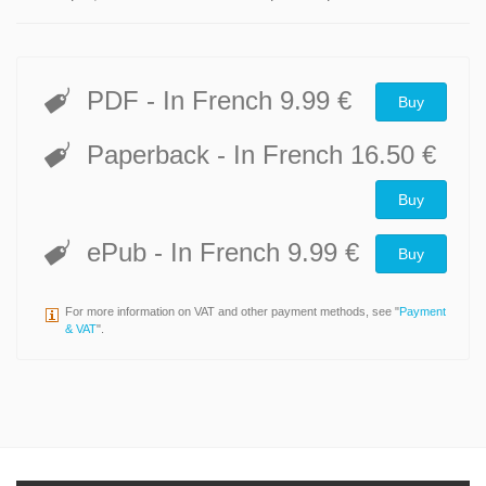
romans, l'originalité psychologique de la stratégie du détective
est mise en lumière. Avec prudence, la psychologie en souligne
les avantages, les alternatives, les dangers et les difficultés
particulières, qu’il soit question d’induction ou de déduction, de
PDF
- In French
9.99 €
Buy
mémoire ou de flair, de criminalistique pointue ou d’émotion.
Une enquête passionnante dans les rouages cérébraux des
Paperback
- In French
16.50 €
héros du genre policier.
Buy
ePub
- In French
9.99 €
Buy
For more information on VAT and other payment methods, see "
Payment
& VAT
".