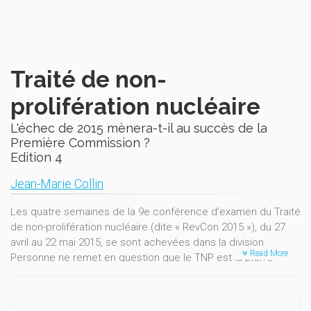
Traité de non-
prolifération nucléaire
L'échec de 2015 mènera-t-il au succès de la
Première Commission ?
Edition 4
Jean-Marie Collin
Les quatre semaines de la 9e conférence d'examen du Traité
de non-prolifération nucléaire (dite « RevCon 2015 »), du 27
avril au 22 mai 2015, se sont achevées dans la division.
Read More
Personne ne remet en question que le TNP est la pierre
angulaire du régime de non-prolifération. Mais le problème
est qu'il n'est plus que cela : le pilier « désarmement
nucléaire » est dans un état de mort clinique.