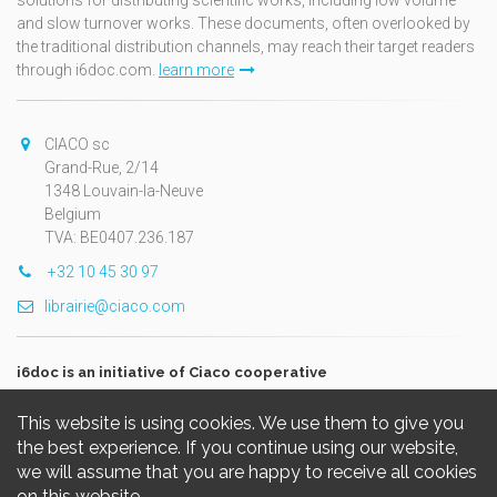
solutions for distributing scientific works, including low volume
and slow turnover works. These documents, often overlooked by
the traditional distribution channels, may reach their target readers
through i6doc.com.
learn more
CIACO sc
Grand-Rue, 2/14
1348 Louvain-la-Neuve
Belgium
TVA: BE0407.236.187
+32 10 45 30 97
librairie@ciaco.com
i6doc is an initiative of Ciaco cooperative
This website is using cookies. We use them to give you
the best experience. If you continue using our website,
we will assume that you are happy to receive all cookies
on this website.