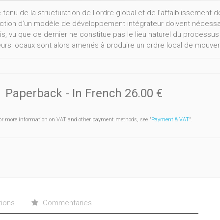
tenu de la structuration de l'ordre global et de l’affaiblissement
ction d’un modèle de développement intégrateur doivent nécessai
is, vu que ce dernier ne constitue pas le lieu naturel du process
eurs locaux sont alors amenés à produire un ordre local de mouveme
r, de les encadrer et de les orienter dans leur quête de développe
ement social, outre la simple association des individus concernés,
mise en oeuvre d’un dispositif d’apprentissage organisationnel, c’e
 de savoir-faire et de savoir être au sein d’une structure organisé
Paperback
- In French
26.00 €
uant dans l’organisation locale, en tant qu’instrument d’identificati
férences collectives et de mobilisation des stratégies économique,
or more information on VAT and other payment methods, see "
Payment & VAT
".
 locaux, constitue la condition de possibilité principale pour la 
 nouvel ordre territorial. Cette thèse montre donc pourquoi et com
e, s’organisent, mettent en place, avec l’appui de certaines organi
ntissage collectif et participent à la construction d’un modèle spé
tions
Commentaries