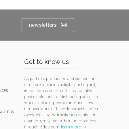
newsletters
Get to know us
As part of a production and distribution
structure, including a digital printing unit,
NCES
i6doc.com is able to offer reasonably-
priced solutions for distributing scientific
works, including low volume and slow
turnover works. These documents, often
GUISTICS
overlooked by the traditional distribution
channels, may reach their target readers
through i6doc.com.
learn more
N