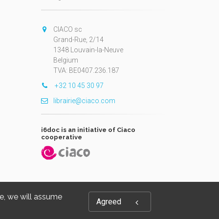
CIACO sc
Grand-Rue, 2/14
1348 Louvain-la-Neuve
Belgium
TVA: BE0407.236.187
+32 10 45 30 97
librairie@ciaco.com
i6doc is an initiative of Ciaco
cooperative
te, we will assume
Agreed