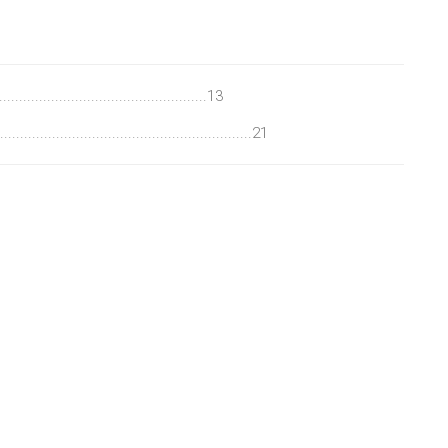
............................................13
..................................................21