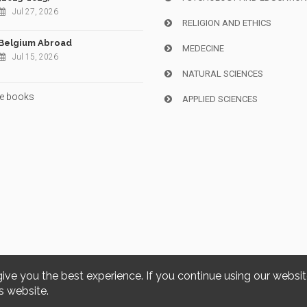
Jul 27, 2026
RELIGION AND ETHICS
Belgium Abroad
MEDECINE
Jul 15, 2026
NATURAL SCIENCES
e books
APPLIED SCIENCES
give you the best experience. If you continue using our websi
Copyright © 2026, i6doc. Powered by
GiantChair
. All Rights Reserved
s website.