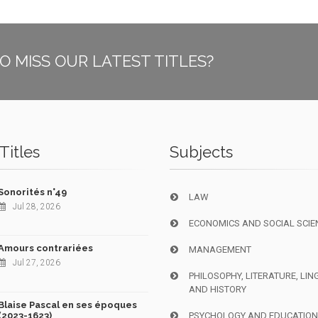
O MISS OUR LATEST TITLES?
Titles
Subjects
Sonorités n°49
LAW
Jul 28, 2026
ECONOMICS AND SOCIAL SCIE
Amours contrariées
MANAGEMENT
Jul 27, 2026
PHILOSOPHY, LITERATURE, LIN
AND HISTORY
Blaise Pascal en ses époques
(2023-1623)
PSYCHOLOGY AND EDUCATIO