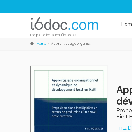
Hom
the place for scientific books
Home
Apprentissage organisationnel et dynamique de développement local en Haïti
App
dév
Propos
First 
Fritz D