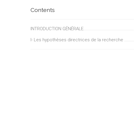
Contents
INTRODUCTION GÉNÉRALE..................................................
I- Les hypothèses directrices de la recherche .....................