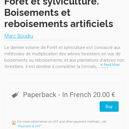
Forêt et sylviculture.
Boisements et
reboisements artificiels
Marc Boudru
Le dernier volume de Forêt et sylviculture est consacré aux
méthodes de multiplication des arbres forestiers en vue de
boisements ou reboisements, et aux plantations d'arbres non
Read More
forestiers. Il est destiné à compléter la formation des
forestiers, mais sera particulièrement bien accueilli par les
pépiniéristes et améliorateurs forestiers. "On retrouve avec
intérêt et plaisir la grande somme de connaissances et la
clarté d'expression du professeur BOUDRU, où s'allient à la
Paperback
- In French
20.00 €
fois compétence et simplicité, sous-tendues par une
certaine philosophie de la sylviculture." (Revue forestière
Buy
française)
For more information on VAT and other payment methods, see
"
Payment & VAT
".