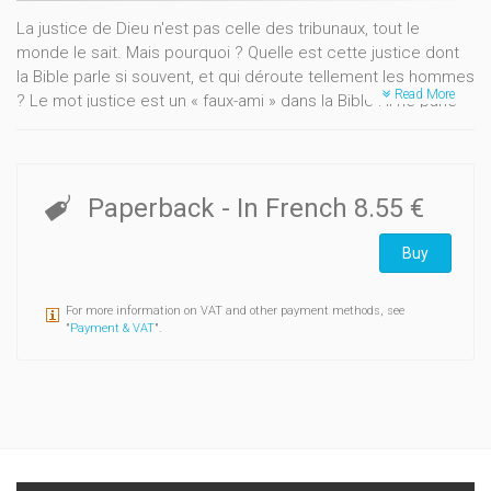
La justice de Dieu n'est pas celle des tribunaux, tout le
monde le sait. Mais pourquoi ? Quelle est cette justice dont
la Bible parle si souvent, et qui déroute tellement les hommes
Read More
? Le mot justice est un « faux-ami » dans la Bible : il ne parle
pas d'abord de juge et de tribunal, mais de relation juste,
d'alliance et même de salut, de pardon. Pour parcourir
l'expérience d'Israël dans le Premier Testament, Gérard
Verkindère, enseignant à la Faculté de Théologie d'Angers, se
Paperback
- In French
8.55 €
fait ici notre guide à travers la Loi, les Prophètes et les
Sages. Cette étape est indispensable, avant d'aborder le
Buy
langage de Jésus et de Paul, dans un futur Cahier.
For more information on VAT and other payment methods, see
"
Payment & VAT
".