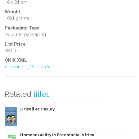
16 x 24 cm
Weight
1031 grams
Packaging Type
No outer packaging
List Price
48.00 €
ONIX XML
Version 2.1
,
Version 3
Related
titles
Orwell et Huxley
Homosexuality in Precolonial Africa