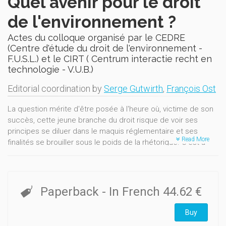
Quel avenir pour le droit
de l'environnement ?
Actes du colloque organisé par le CEDRE
(Centre d'étude du droit de l'environnement -
F.U.S.L.) et le CIRT ( Centrum interactie recht en
technologie - V.U.B.)
Editorial coordination by
Serge Gutwirth
,
François Ost
La question mérite d'être posée à l'heure où, victime de son
succès, cette jeune branche du droit risque de voir ses
principes se diluer dans le maquis réglementaire et ses
Read More
finalités se brouiller sous le poids de la rhétorique. C'est à
une réflexion de fond que convie cet ouvrage, qui entend
croiser les disciplines et déployer les différentes échelles de
temps et d'espace sur lesquelles se posent aujourd'hui les
questions environnementales.
Paperback
- In French
44.62 €
Il s'agira, dans un premier temps, d'éclairer les fondements
philosophiques et scientifiques de ce droit et d'en interroger
Buy
les enjeux sociaux et politiques. On s'attachera ensuite à