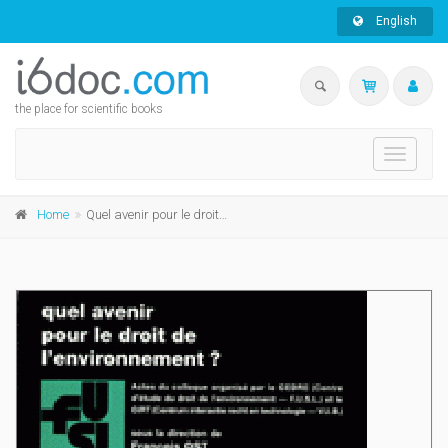
English
the place for scientific books
Toggle
navigati
Home
Quel avenir pour le droit de l'environnement ?