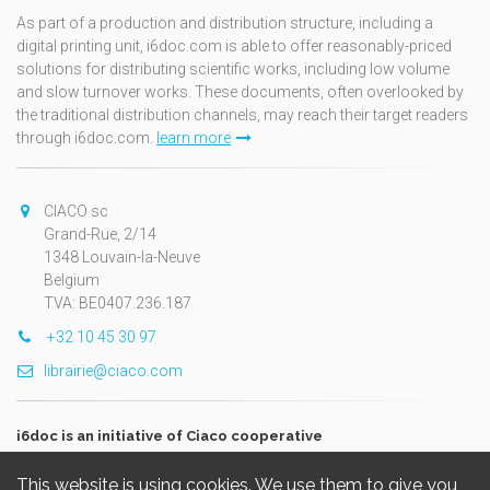
As part of a production and distribution structure, including a
digital printing unit, i6doc.com is able to offer reasonably-priced
solutions for distributing scientific works, including low volume
and slow turnover works. These documents, often overlooked by
the traditional distribution channels, may reach their target readers
through i6doc.com.
learn more
CIACO sc
Grand-Rue, 2/14
1348 Louvain-la-Neuve
Belgium
TVA: BE0407.236.187
+32 10 45 30 97
librairie@ciaco.com
i6doc is an initiative of Ciaco cooperative
This website is using cookies. We use them to give you