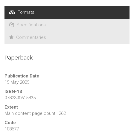
responsables pédagogiques et aux chercheurs du domaine.
Formats
Specifications
Commentaries
Paperback
Publication Date
15 May 2025
ISBN-13
9782390615835
Extent
Main content page count : 262
Code
108677