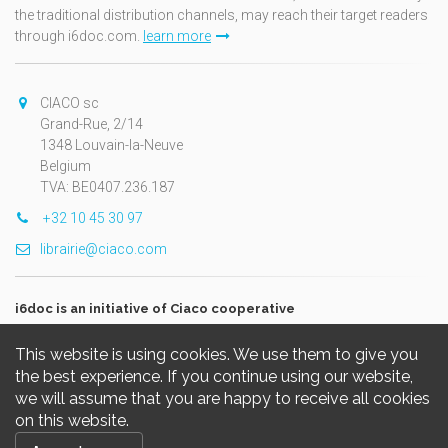
the traditional distribution channels, may reach their target readers
through i6doc.com.
learn more
CIACO sc
Grand-Rue, 2/14
1348 Louvain-la-Neuve
Belgium
TVA: BE0407.236.187
+32 10 45 30 97
librairie@ciaco.com
i6doc is an initiative of Ciaco cooperative
This website is using cookies. We use them to give you
the best experience. If you continue using our website,
we will assume that you are happy to receive all cookies
on this website.
Copyright © 2026, i6doc. Powered by
GiantChair
. All Rights