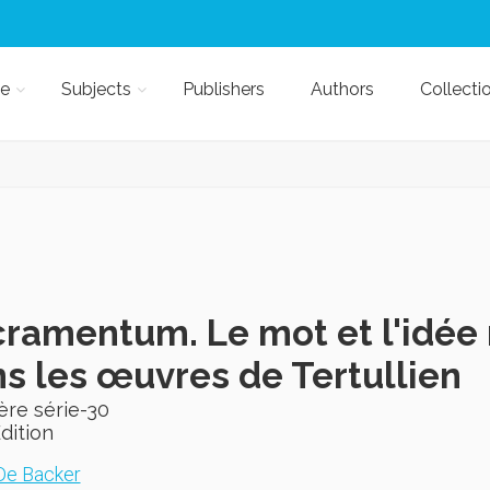
e
Subjects
Publishers
Authors
Collecti
ramentum. Le mot et l'idée 
s les œuvres de Tertullien
ère série-30
Edition
De Backer