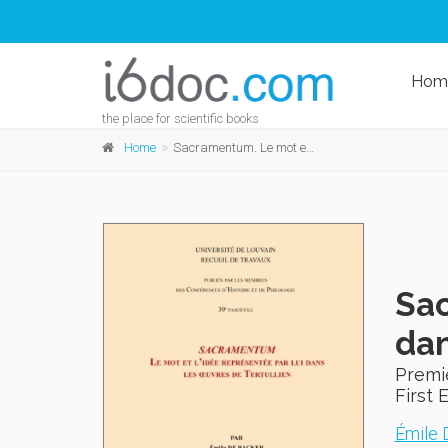
Hom
the place for scientific books
Home
Sacramentum. Le mot et l'idée représentée par lui dans les œuvres de Tertullien
Sac
dan
Premi
First 
Émile 