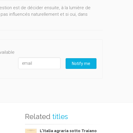
stion est de décider ensuite, à la lumière de
 pas influencés naturellement et si oui, dans
vailable
Notify me
Related
titles
L'Italia agraria sotto Traiano