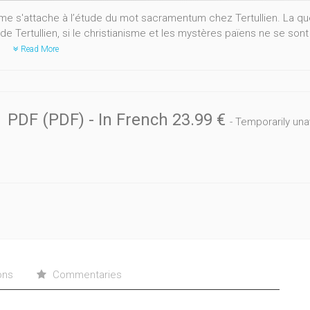
me s'attache à l’étude du mot sacramentum chez Tertullien. La que
de Tertullien, si le christianisme et les mystères païens ne se sont
.
Read More
PDF (PDF)
- In French
23.99 €
- Temporarily una
ons
Commentaries