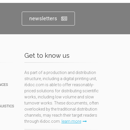
newsletters
Get to know us
As part of a production and distribution
structure, including a digital printing unit,
NCES
i6doc.com is able to offer reasonably-
priced solutions for distributing scientific
works, including low volume and slow
turnover works. These documents, often
GUISTICS
overlooked by the traditional distribution
channels, may reach their target readers
through i6doc.com.
learn more
N