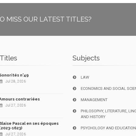
O MISS OUR LATEST TITLES?
Titles
Subjects
Sonorités n°49
LAW
Jul 28, 2026
ECONOMICS AND SOCIAL SCIE
Amours contrariées
MANAGEMENT
Jul 27, 2026
PHILOSOPHY, LITERATURE, LIN
AND HISTORY
Blaise Pascal en ses époques
(2023-1623)
PSYCHOLOGY AND EDUCATIO
Jul 27, 2026