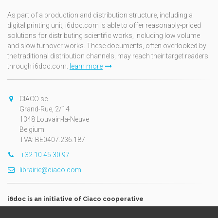
As part of a production and distribution structure, including a
digital printing unit, i6doc.com is able to offer reasonably-priced
solutions for distributing scientific works, including low volume
and slow turnover works. These documents, often overlooked by
the traditional distribution channels, may reach their target readers
through i6doc.com.
learn more
CIACO sc
Grand-Rue, 2/14
1348 Louvain-la-Neuve
Belgium
TVA: BE0407.236.187
+32 10 45 30 97
librairie@ciaco.com
i6doc is an initiative of Ciaco cooperative