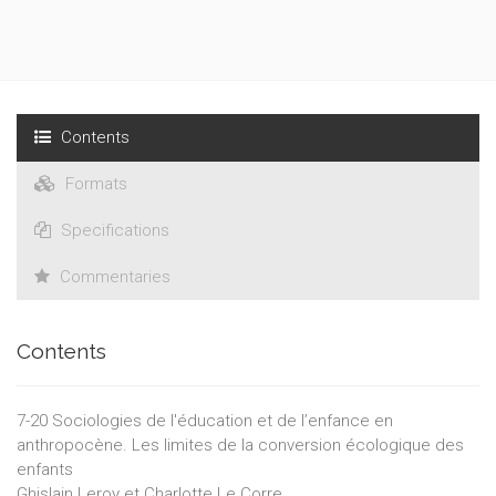
Contents
Formats
Specifications
Commentaries
Contents
7-20 Sociologies de l'éducation et de l’enfance en
anthropocène. Les limites de la conversion écologique des
enfants
Ghislain Leroy et Charlotte Le Corre