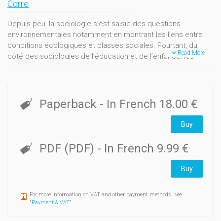
Corre
Depuis peu, la sociologie s'est saisie des questions
environnementales notamment en montrant les liens entre
conditions écologiques et classes sociales. Pourtant, du
Read More
côté des sociologies de l’éducation et de l’enfance, les
travaux sur ces sujets sont encore rares. Dans cette
introduction, nous identifions des pistes possibles de
rencontre entre ces champs et le contexte actuel
d’anthropocène et de dégradation environnementale. Au-delà
Paperback
- In French
18.00 €
de représentations messianiques et romantisées d’une
génération émergente d’enfants prêts à se saisir de cette
Buy
question, il s’agit d’étudier les parcours de socialisation
enfantine sur ces enjeux, en interrogeant le rôle des familles
PDF (PDF)
- In French
9.99 €
et des institutions éducatives, dont l’école, dans la fabrique
d’enfants perpétuant ou non les rapports actuels à
Buy
l’environnement.
For more information on VAT and other payment methods, see
"
Payment & VAT
".