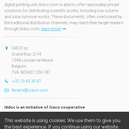
digital printing unit, i6doc.com is able to offer reasonably-priced
solutions for distributing scientific works, including low volume
and slow turnover works. These documents, often overlooked by
the traditional distribution channels, may reach their target readers
through i6doc.com.
learn more
CIACO sc
Grand-Rue, 2/14
1348 Louvain-la-Neuve
Belgium
TVA: BE0407.236.187
+32 10 45 30 97
librairie@ciaco.com
i6doc is an initiative of Ciaco cooperative
This website is using cookies. We use them to give you
the best experience. If you continue using our website,