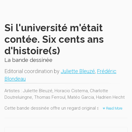
Si l'université m'était
contée. Six cents ans
d'histoire(s)
La bande dessinée
Editorial coordination by
Juliette Bleuzé
,
Frédéric
Blondeau
Artistes : Juliette Bleuzé, Horacio Cisterna, Charlotte
Doutreluingne, Thomas Ferroul, Matéo Garcia, Hadrien Hecht
Cette bande dessinée offre un regard original sur l'université
Read More
et le monde dans lequel elle s'inscrit. Elle a été réalisée à
l’occasion du six centième anniversaire de l’UCLouvain. Six
jeunes autrices et auteurs ont mis leur talent au service de