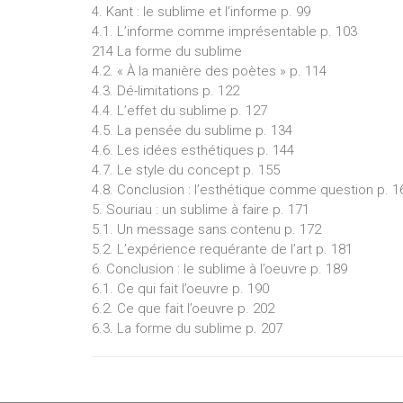
4. Kant : le sublime et l’informe p. 99
4.1. L’informe comme imprésentable p. 103
214 La forme du sublime
4.2. « À la manière des poètes » p. 114
4.3. Dé-limitations p. 122
4.4. L’effet du sublime p. 127
4.5. La pensée du sublime p. 134
4.6. Les idées esthétiques p. 144
4.7. Le style du concept p. 155
4.8. Conclusion : l’esthétique comme question p. 1
5. Souriau : un sublime à faire p. 171
5.1. Un message sans contenu p. 172
5.2. L’expérience requérante de l’art p. 181
6. Conclusion : le sublime à l’oeuvre p. 189
6.1. Ce qui fait l’oeuvre p. 190
6.2. Ce que fait l’oeuvre p. 202
6.3. La forme du sublime p. 207