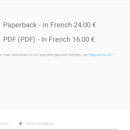
Paperback
- In French
24.00 €
PDF (PDF)
- In French
16.00 €
or more information on VAT and other payment methods, see "
Payment & VAT
".
tions
Commentaries