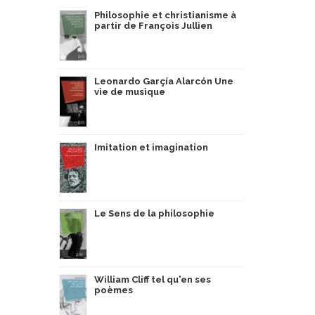
Philosophie et christianisme à
partir de François Jullien
Leonardo Garçía Alarcón Une
vie de musique
Imitation et imagination
Le Sens de la philosophie
William Cliff tel qu'en ses
poèmes