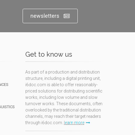
newsletters
Get to know us
As part of a production and distribution
structure, including a digital printing unit,
NCES
i6doc.com is able to offer reasonably-
priced solutions for distributing scientific
works, including low volume and slow
turnover works. These documents, often
GUISTICS
overlooked by the traditional distribution
channels, may reach their target readers
through i6doc.com.
learn more
N