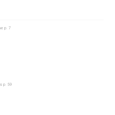
ue p. 7
s p. 59