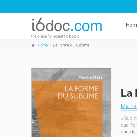
Hom
the place for scientific books
Home
La Forme du sublime
La 
Marti
« Subli
qualifi
dans la