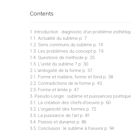
Contents
1. Introduction : diagnostic d'un problème esthétiq
1.1. Actualité du sublime p. 7
1.2. Sens communs du sublime p. 14
1.3. Les problèmes du concept p. 19
1.4. Questions de méthode p. 25
1.5. L'unité du sublime ? p. 30
2. L’ambiguïté de la forme p. 37
2.1. Forme et matière, forme et fond p. 38
2.2. Contradictions de la forme p. 43
2.3. Forme et limite p. 47
3. Pseudo-Longin : sublime et puissances poétique
3.1. La création des chefs-d’oeuvre p. 60
3.2. L’organicité des formes p. 72
3.3. La puissance de l’art p. 81
3.4. Poiesis et dunamis p. 86
3.5. Conclusion : le sublime à l’oeuvre p. 94