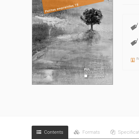
F
Contents
Formats
Specifica