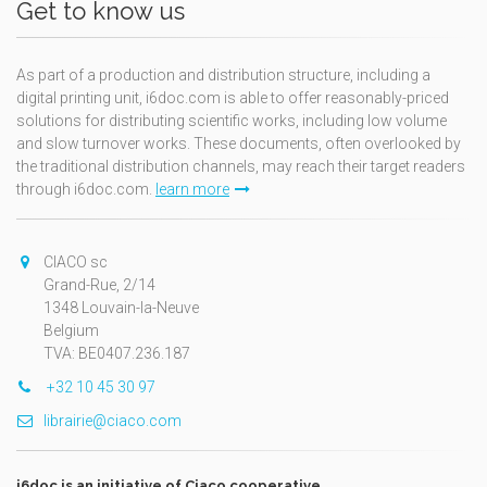
Get to know us
As part of a production and distribution structure, including a
digital printing unit, i6doc.com is able to offer reasonably-priced
solutions for distributing scientific works, including low volume
and slow turnover works. These documents, often overlooked by
the traditional distribution channels, may reach their target readers
through i6doc.com.
learn more
CIACO sc
Grand-Rue, 2/14
1348 Louvain-la-Neuve
Belgium
TVA: BE0407.236.187
+32 10 45 30 97
librairie@ciaco.com
i6doc is an initiative of Ciaco cooperative