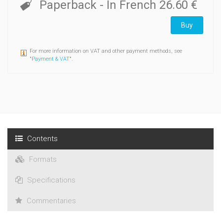
Paperback
- In French
26.60 €
Buy
For more information on VAT and other payment methods, see
"
Payment & VAT
".
Contents
Formats
Specifications
Commentaries