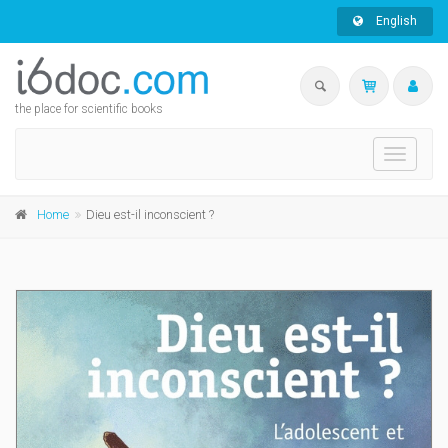
English
the place for scientific books
Toggle
navigati
Home
Dieu est-il inconscient ?