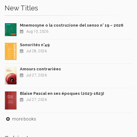
New Titles
Mnemosyne o la costruzione del senso n° 19 – 2026
Aug 10, 2026
Sonorités n°49
Jul 28, 2026
Amours contrariées
Jul 27, 2026
Blaise Pascal en ses époques (2023-1623)
Jul 27, 2026
more books