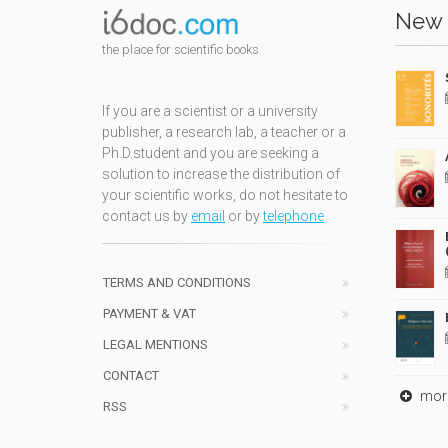
New 
the place for scientific books
If you are a scientist or a university
publisher, a research lab, a teacher or a
Ph.D.student and you are seeking a
solution to increase the distribution of
your scientific works, do not hesitate to
contact us by
email
or by
telephone
TERMS AND CONDITIONS
PAYMENT & VAT
LEGAL MENTIONS
CONTACT
mor
RSS