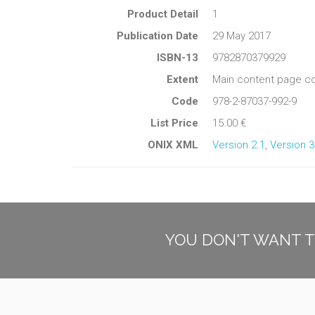
Product Detail
1
Publication Date
29 May 2017
ISBN-13
9782870379929
Extent
Main content page co
Code
978-2-87037-992-9
List Price
15.00 €
ONIX XML
Version 2.1
,
Version 3
YOU DON'T WANT T