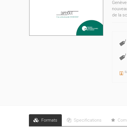
Genève 
nouveaux
de la sc
visions 
paradoxe
élèves 
cherche
proposi
contribu
Fourtani
F
Formats
Specifications
Comm