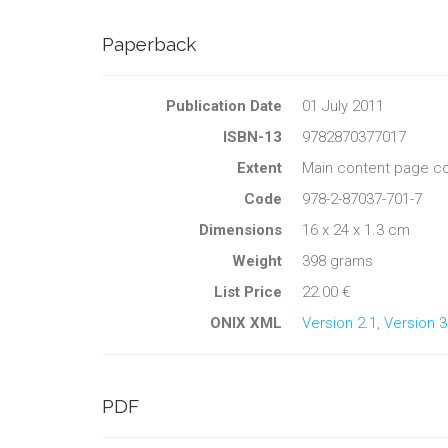
Paperback
Publication Date
01 July 2011
ISBN-13
9782870377017
Extent
Main content page co
Code
978-2-87037-701-7
Dimensions
16 x 24 x 1.3 cm
Weight
398 grams
List Price
22.00 €
ONIX XML
Version 2.1
,
Version 3
PDF