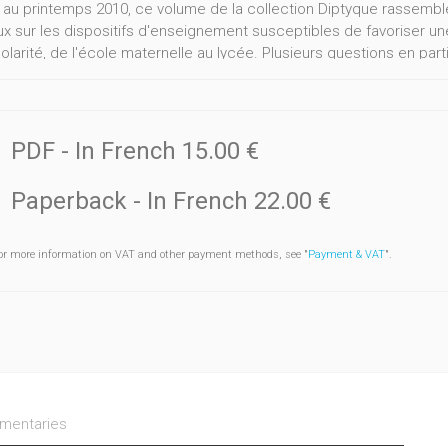
au printemps 2010, ce volume de la collection Diptyque rassemble
 sur les dispositifs d'enseignement susceptibles de favoriser une a
olarité, de l'école maternelle au lycée. Plusieurs questions en part
de la langue et de la littérature proposées à l’école? Pour quelles f
, relevé à de multiples reprises, entre le texte littéraire comme lie
et comme laboratoire linguistique appelant l’écart par rapport à 
urs issus de plusieurs pays francophones s’appuient sur des do
PDF
- In French
15.00 €
tions de dispositifs pour la classe de littérature. Publié sous la 
tions de: S. Ahr, Cl. Burdet & S. Guillemin, S. Colognesi &C. Desch
Paperback
- In French
22.00 €
er,J. Lecavalier & S. Richard, I. Montésinos-Gelet & M.-F. Morin, I. d
or more information on VAT and other payment methods, see "
Payment & VAT
".
entaries