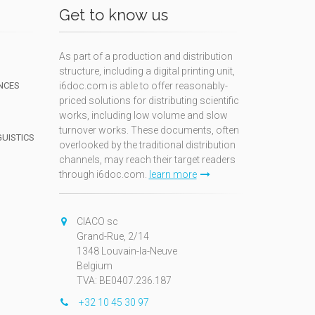
Get to know us
As part of a production and distribution
structure, including a digital printing unit,
NCES
i6doc.com is able to offer reasonably-
priced solutions for distributing scientific
works, including low volume and slow
turnover works. These documents, often
GUISTICS
overlooked by the traditional distribution
channels, may reach their target readers
through i6doc.com.
learn more
N
CIACO sc
Grand-Rue, 2/14
1348 Louvain-la-Neuve
Belgium
TVA: BE0407.236.187
+32 10 45 30 97