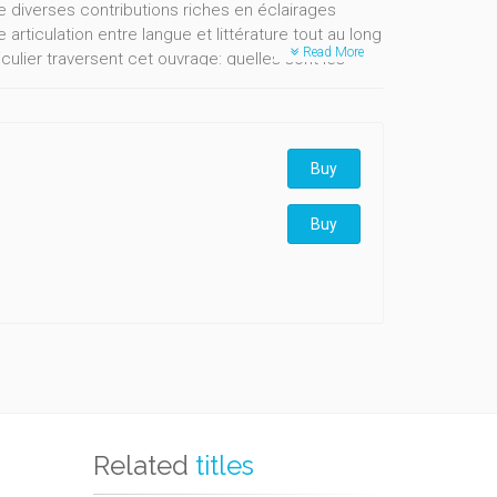
 diverses contributions riches en éclairages
rticulation entre langue et littérature tout au long
Read More
iculier traversent cet ouvrage: quelles sont les
inalités au fil de la scolarité? Peut-on dépasser le
u privilégié d'acquisition de la norme par les
cette norme?, etc. Les réponses apportées par les
nnées empiriques ou consistent en des
Buy
direction de S. Aeby Daghé, ce volume contient des
epper, F. Demougin, É. Falardeau & D. Simard, M.-J.
Buy
e Peretti et D. Vrydaghs.
Related
titles