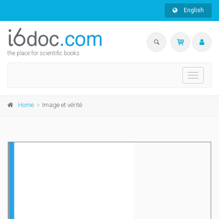
English
the place for scientific books
Toggle
navigati
Home
Image et vérité