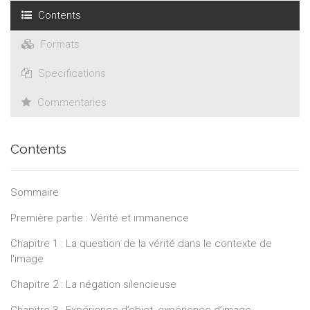
Contents
Formats
Specifications
Commentaries
Contents
Sommaire
Première partie : Vérité et immanence
Chapitre 1 : La question de la vérité dans le contexte de
l'image
Chapitre 2 : La négation silencieuse
Chapitre 3 : Expérience d’objet, expérience d’image