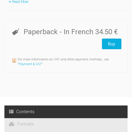
Read More
Paperback
- In French
34.50 €
Buy
For more information on VAT and other payment methods, see
"
Payment & VAT
".
Contents
Formats