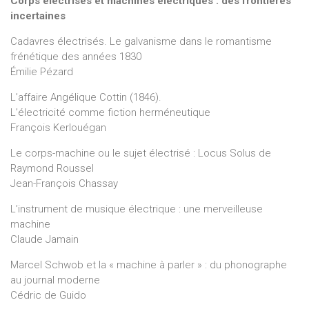
Corps électrisés et machines électriques : des frontières
incertaines
Cadavres électrisés. Le galvanisme dans le romantisme
frénétique des années 1830
Émilie Pézard
L’affaire Angélique Cottin (1846).
L’électricité comme fiction herméneutique
François Kerlouégan
Le corps-machine ou le sujet électrisé : Locus Solus de
Raymond Roussel
Jean-François Chassay
L’instrument de musique électrique : une merveilleuse
machine
Claude Jamain
Marcel Schwob et la « machine à parler » : du phonographe
au journal moderne
Cédric de Guido