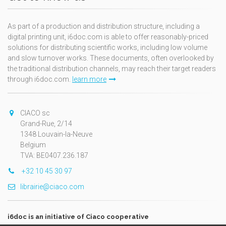
As part of a production and distribution structure, including a
digital printing unit, i6doc.com is able to offer reasonably-priced
solutions for distributing scientific works, including low volume
and slow turnover works. These documents, often overlooked by
the traditional distribution channels, may reach their target readers
through i6doc.com.
learn more
CIACO sc
Grand-Rue, 2/14
1348 Louvain-la-Neuve
Belgium
TVA: BE0407.236.187
+32 10 45 30 97
librairie@ciaco.com
i6doc is an initiative of Ciaco cooperative