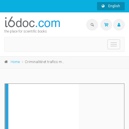
English
the place for scientific books
Toggle
navigati
Home
Criminalité et trafics maritimes : des enjeux politiques aux conséquences juridiques