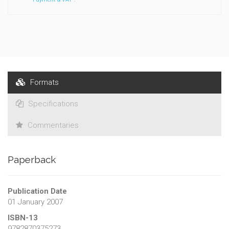
Droit des Facultés universitaires catholiques de Mons.
Formats
Specifications
Commentaries
Paperback
Publication Date
01 January 2007
ISBN-13
9782870375273