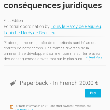
conséquences juridiques
First Edition
Editorial coordination by
Louis le Hardy de Beaulieu
,
Louis Le Hardÿ de Beaulieu
Piraterie, terrorisme, trafic de stupéfiants sont hélas des
réalités de notre temps. Ces formes diverses de la
criminalité se développent sur mer comme sur terre avec
Read More
des conséquences graves tant sur le plan humain que
politique, de sécurité ou économique. C'est la raison pour
laquelle il était utile de proposer série de réflexions croisées
sur ces thématiques. Juristes et experts de terrain y
apportant leur contribution, le débat s'en trouve
Paperback
- In French
20.00 €
particulièrement enrichi. Cet ouvrage offre la synthèse des
analyses développées le 1er juin 2006 à l'occasion d'une
Buy
journée d'études co-organisée à l'Ecole Royale Militaire
(Bruxelles) par le Centre d'Etude de Droit militaire et de Droit
For more information on VAT and other payment methods, see
de la Guerre avec l'Unité de formation et de recherche en
"
Payment & VAT
".