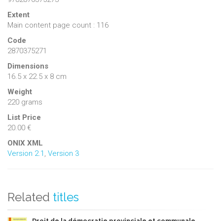
Extent
Main content page count : 116
Code
2870375271
Dimensions
16.5 x 22.5 x 8 cm
Weight
220 grams
List Price
20.00 €
ONIX XML
Version 2.1
,
Version 3
Related
titles
Droit de la démocratie provinciale et communale