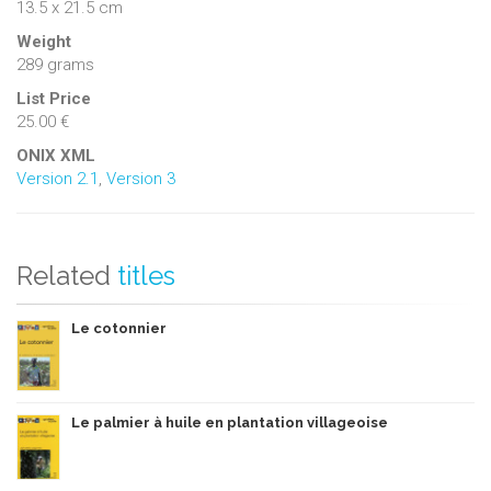
13.5 x 21.5 cm
Weight
289 grams
List Price
25.00 €
ONIX XML
Version 2.1
,
Version 3
Related
titles
Le cotonnier
Le palmier à huile en plantation villageoise