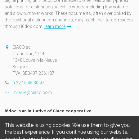
digital printing unit, i6doc.com is able to offer reasonably-priced
solutions for distributing scientific works, including low volume
and slow turnover works. These documents, often overlooked by
the traditional distribution channels, may reach their target readers
through i6doc.com.
learn more
CIACO sc
Grand-Rue, 2/14
1348 Louvain-la-Neuve
Belgium
TVA: BE0407.236.187
+32 10 45 30 97
librairie@ciaco.com
i6doc is an initiative of Ciaco cooperative
This website is using cookies. We use them to give you
the best experience. If you continue using our website,
we will assume that you are happy to receive all cookies