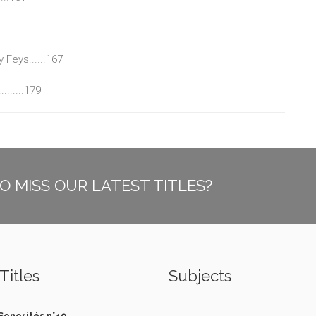
Feys......167
......179
O MISS OUR LATEST TITLES?
Titles
Subjects
Sonorités n°49