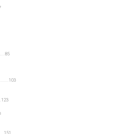
7
....85
......103
..123
s
...151