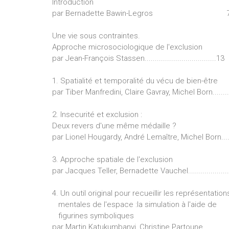
Introduction
par Bernadette Bawin-Legros 
Une vie sous contraintes.
Approche microsociologique de l'exclusion
par Jean-François Stassen...................................13
1. Spatialité et temporalité du vécu de bien-être
par Tiber Manfredini, Claire Gavray, Michel Born........
2. Insecurité et exclusion :
Deux revers d'une même médaille ?
par Lionel Hougardy, André Lemaître, Michel Born.....
3. Approche spatiale de l'exclusion
par Jacques Teller, Bernadette Vauchel...................
4. Un outil original pour recueillir les représentation
mentales de l'espace :la simulation à l'aide de
figurines symboliques
par Martin Katukumbanyi, Christine Partoune.............