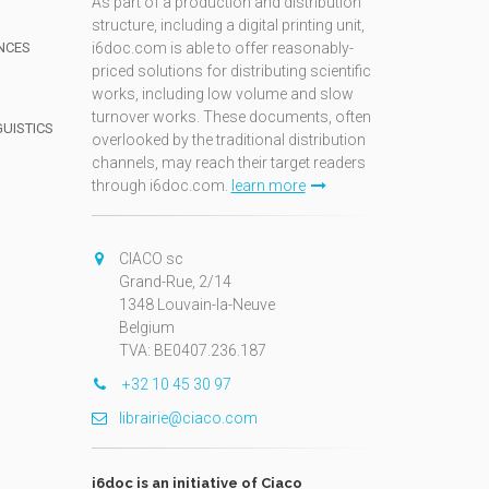
As part of a production and distribution
structure, including a digital printing unit,
NCES
i6doc.com is able to offer reasonably-
priced solutions for distributing scientific
works, including low volume and slow
turnover works. These documents, often
GUISTICS
overlooked by the traditional distribution
channels, may reach their target readers
through i6doc.com.
learn more
N
CIACO sc
Grand-Rue, 2/14
1348 Louvain-la-Neuve
Belgium
TVA: BE0407.236.187
+32 10 45 30 97
librairie@ciaco.com
i6doc is an initiative of Ciaco