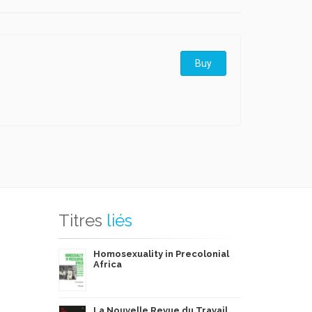
Buy
Titres
liés
Homosexuality in Precolonial
Africa
La Nouvelle Revue du Travail