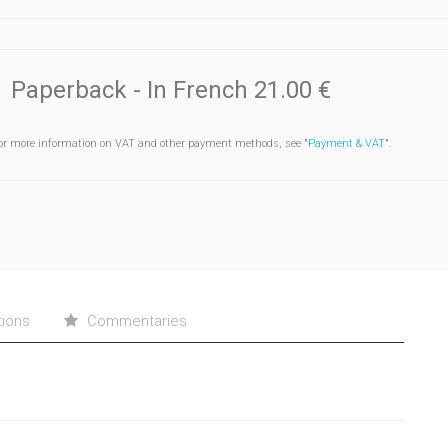
Paperback
- In French
21.00 €
or more information on VAT and other payment methods, see "
Payment & VAT
".
tions
Commentaries