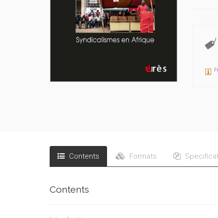
F
Contents
Formats
Specifica
Contents