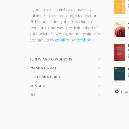
If you are a scientist or a university
publisher, a research lab, a teacher or a
Ph.D.student and you are seeking a
solution to increase the distribution of
your scientific works, do not hesitate to
contact us by
email
or by
telephone
TERMS AND CONDITIONS
PAYMENT & VAT
LEGAL MENTIONS
CONTACT
mor
RSS