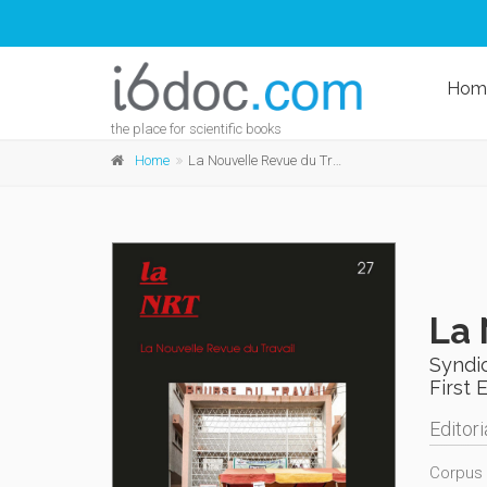
Hom
the place for scientific books
Home
La Nouvelle Revue du Travail n°27
La 
Syndic
First 
Editori
Corpus 