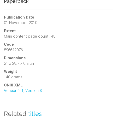
Paperback
Publication Date
01 November 2010
Extent
Main content page count : 48
Code
896642076
Dimensions
21 x 29.7 x 0.3 cm
Weight
140 grams
ONIX XML
Version 2.1
,
Version 3
Related
titles