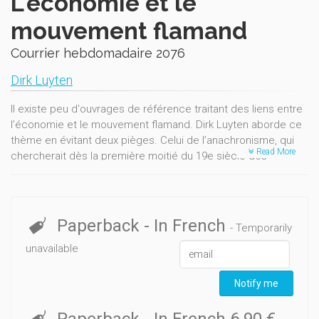
L'économie et le
mouvement flamand
Courrier hebdomadaire 2076
Dirk Luyten
Il existe peu d'ouvrages de référence traitant des liens entre
l’économie et le mouvement flamand. Dirk Luyten aborde ce
thème en évitant deux pièges. Celui de l’anachronisme, qui
Read More
chercherait dès la première moitié du 19e siècle des
antécédents au retard et aux obstacles dont serait victime
aujourd’hui l’économie flamande. Et celui de l’écriture
nationaliste de l’histoire, qui postule qu’aurait toujours existé
un modèle économique flamand favorable à tous les
Paperback
- In French
- Temporarily
segments de la population, en faisant abstraction des
unavailable
intérêts divergents des sous-régions, des secteurs ou des
groupes sociaux.L’auteur montre au contraire comment le
mouvement flamand a fait naître et a construit l’idée d’une
Notify me
économie flamande.
Paperback
- In French
6.90 €