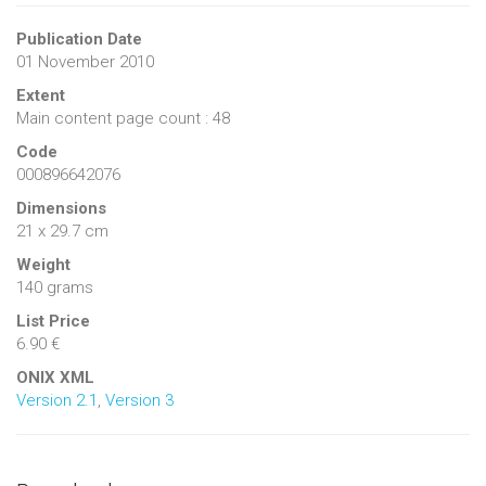
Publication Date
01 November 2010
Extent
Main content page count : 48
Code
000896642076
Dimensions
21 x 29.7 cm
Weight
140 grams
List Price
6.90 €
ONIX XML
Version 2.1
,
Version 3