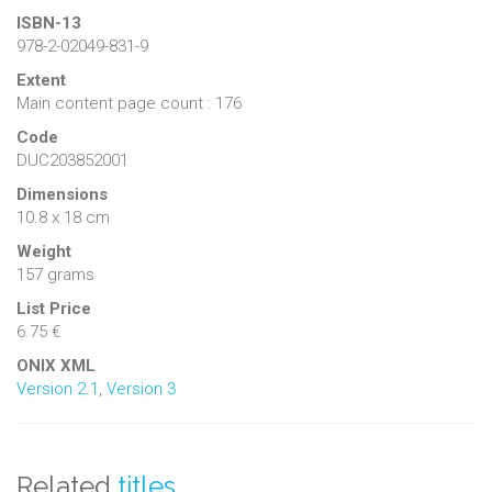
ISBN-13
978-2-02049-831-9
Extent
Main content page count : 176
Code
DUC203852001
Dimensions
10.8 x 18 cm
Weight
157 grams
List Price
6.75 €
ONIX XML
Version 2.1
,
Version 3
Related
titles