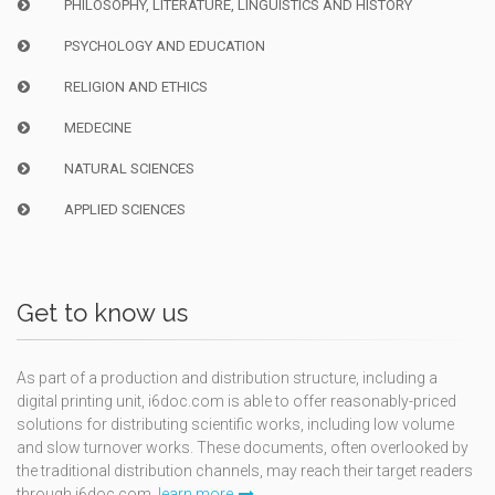
PHILOSOPHY, LITERATURE, LINGUISTICS AND HISTORY
PSYCHOLOGY AND EDUCATION
RELIGION AND ETHICS
MEDECINE
NATURAL SCIENCES
APPLIED SCIENCES
Get to know us
As part of a production and distribution structure, including a
digital printing unit, i6doc.com is able to offer reasonably-priced
solutions for distributing scientific works, including low volume
and slow turnover works. These documents, often overlooked by
the traditional distribution channels, may reach their target readers
through i6doc.com.
learn more