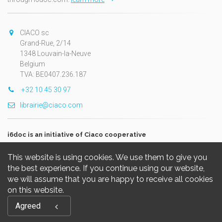
CIACO sc
Grand-Rue, 2/14
1348 Louvain-la-Neuve
Belgium
TVA: BE0407.236.187
+32 10 45 30 97
librairie@ciaco.com
i6doc is an initiative of Ciaco cooperative
This website is using cookies. We use them to give you
the best experience. If you continue using our website,
we will assume that you are happy to receive all cookies
on this website.
Copyright © 2026, i6doc. Powered by
GiantChair
. All Rights
Agreed
Reserved