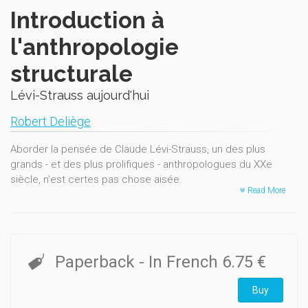
Introduction à
l'anthropologie
structurale
Lévi-Strauss aujourd'hui
Robert Deliège
Aborder la pensée de Claude Lévi-Strauss, un des plus
grands - et des plus prolifiques - anthropologues du XXe
siècle, n'est certes pas chose aisée.
Read More
Le présent ouvrage peut se comprendre comme une
introduction à l'œuvre, riche et dense, de l'ethnologue
français. Il se veut d'abord une synthèse générale, passant
en revue les grands thèmes et les ouvrages principaux qui
Paperback
- In French
6.75 €
ont marqué l'anthropologie structurale. Il développe ensuite
une approche critique d'une théorie élaborée voici plusieurs
Buy
décennies et qui invite aujourd'hui à un «regard éloigné».