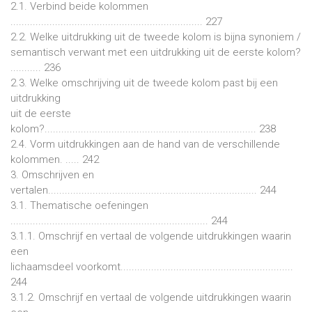
2.1. Verbind beide kolommen
..................................................................... 227
2.2. Welke uitdrukking uit de tweede kolom is bijna synoniem /
semantisch verwant met een uitdrukking uit de eerste kolom?
........... 236
2.3. Welke omschrijving uit de tweede kolom past bij een
uitdrukking
uit de eerste
kolom?............................................................................ 238
2.4. Vorm uitdrukkingen aan de hand van de verschillende
kolommen. ..... 242
3. Omschrijven en
vertalen........................................................................... 244
3.1. Thematische oefeningen
....................................................................... 244
3.1.1. Omschrijf en vertaal de volgende uitdrukkingen waarin
een
lichaamsdeel voorkomt..............................................................
244
3.1.2. Omschrijf en vertaal de volgende uitdrukkingen waarin