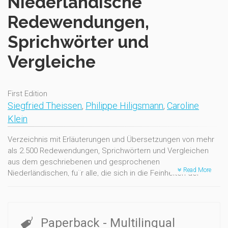
Niederländische
Redewendungen,
Sprichwörter und
Vergleiche
First Edition
Siegfried Theissen
,
Philippe Hiligsmann
,
Caroline
Klein
Verzeichnis mit Erläuterungen und Übersetzungen von mehr
als 2.500 Redewendungen, Sprichwörtern und Vergleichen
aus dem geschriebenen und gesprochenen
Read More
Niederländischen, fu¨r alle, die sich in die Feinheiten der
Sprache vertiefen wollen. Klassifizierung - nach dem
Häufigkeitsindex, etabliert anhand der Suchmaschine Google.
- nach dem Schwierigkeitsgrad: 3 Niveaus, mit progressiver
Schwierigkeit. Übungen zu den Niveaus 1 und 2 am Ende des
Paperback
- Multilingual