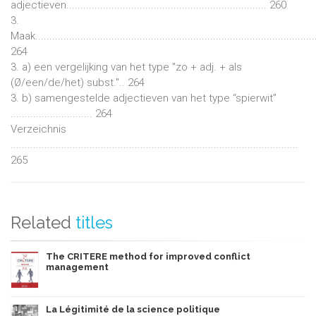
adjectieven....................................................................... 260
3.
Maak...................................................................................................
264
3. a) een vergelijking van het type "zo + adj. + als
(Ø/een/de/het) subst.".. 264
3. b) samengestelde adjectieven van het type “spierwit”
............................. 264
Verzeichnis
......................................................................................................
265
Related
titles
The CRITERE method for improved conflict
management
La Légitimité de la science politique