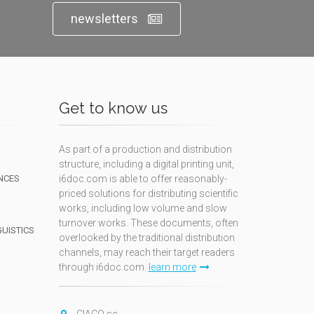
newsletters
Get to know us
As part of a production and distribution
structure, including a digital printing unit,
NCES
i6doc.com is able to offer reasonably-
priced solutions for distributing scientific
works, including low volume and slow
turnover works. These documents, often
GUISTICS
overlooked by the traditional distribution
channels, may reach their target readers
through i6doc.com.
learn more
N
CIACO sc