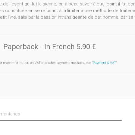
 de l'esprit qui fut la sienne, on a beau savoir à quel point il fut c
as constituée en se refusant à la limiter à une méthode de traiteme
tit livre, saisi par la passion intransigeante de cet homme, par sa
in qu'il a tracé pour nous et d'abord pour lui-même ; on admire sa
nt à ébranler - tout au contraire -, que la psychanalyse, c'est lui, Fre
ntalis.
Paperback
- In French
5.90 €
or more information on VAT and other payment methods, see "
Payment & VAT
".
entaries