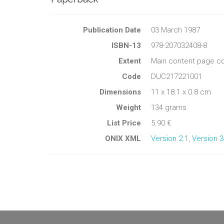
Publication Date
03 March 1987
ISBN-13
978-207032408-8
Extent
Main content page co
Code
DUC217221001
Dimensions
11 x 18.1 x 0.8 cm
Weight
134 grams
List Price
5.90 €
ONIX XML
Version 2.1
,
Version 3