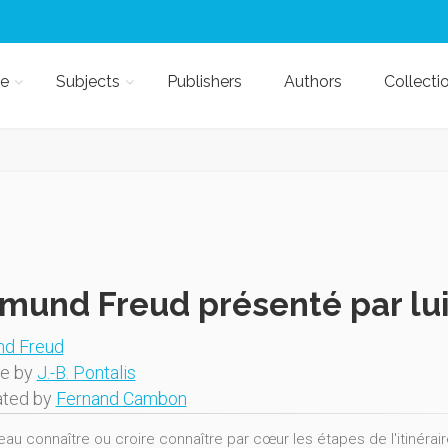
e
Subjects
Publishers
Authors
Collecti
mund Freud présenté par l
nd Freud
ce by
J.-B. Pontalis
ated by
Fernand Cambon
eau connaître ou croire connaître par cœur les étapes de l'itinérai