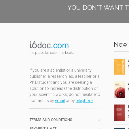
YOU DON'T WANT T
New 
the place for scientific books
If you are a scientist or a university
publisher, a research lab, a teacher or a
Ph.D.student and you are seeking a
solution to increase the distribution of
your scientific works, do not hesitate to
contact us by
email
or by
telephone
TERMS AND CONDITIONS
PAYMENT & VAT