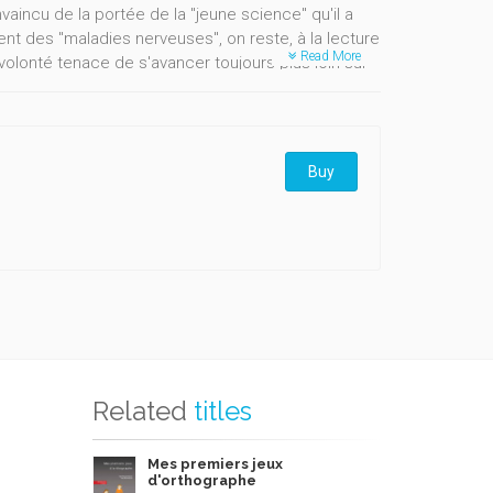
onvaincu de la portée de la "jeune science" qu'il a
nt des "maladies nerveuses", on reste, à la lecture
Read More
 volonté tenace de s'avancer toujours plus loin sur
 certitude, qu'aucun échec, qu'aucun obstacle ne
ud, jusqu'à l'identifier à sa propre vie.»
Buy
Related
titles
Mes premiers jeux
d'orthographe