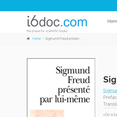
Hom
the place for scientific books
Home
Sigmund Freud présenté par lui-même
Sig
Sigmu
Prefa
Transl
«On a b