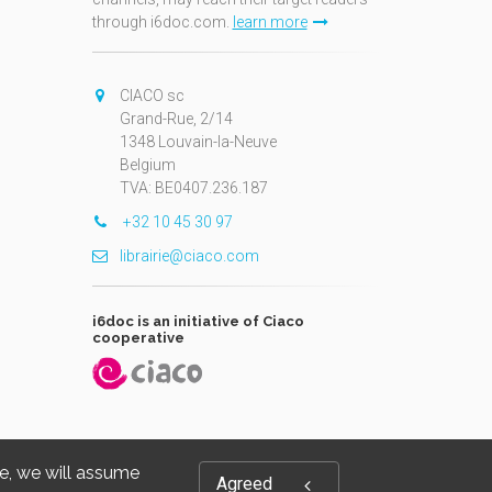
through i6doc.com.
learn more
N
CIACO sc
Grand-Rue, 2/14
1348 Louvain-la-Neuve
Belgium
TVA: BE0407.236.187
+32 10 45 30 97
librairie@ciaco.com
i6doc is an initiative of Ciaco
cooperative
te, we will assume
Agreed