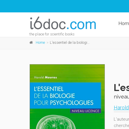
Hom
the place for scientific books
Home
L'essentiel de la biologie pour psychologues
L'e
niveau
Harold
L'auteu
cherche