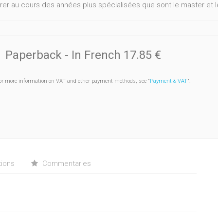
rer au cours des années plus spécialisées que sont le master et l
Paperback
- In French
17.85 €
or more information on VAT and other payment methods, see "
Payment & VAT
".
tions
Commentaries