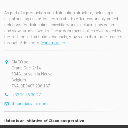
As part of a production and distribution structure, including a
digital printing unit, i6doc.com is able to offer reasonably-priced
solutions for distributing scientific works, including low volume
and slow turnover works. These documents, often overlooked by
the traditional distribution channels, may reach their target readers
through i6doc.com.
learn more
CIACO sc
Grand-Rue, 2/14
1348 Louvain-la-Neuve
Belgium
TVA: BE0407.236.187
+32 10 45 30 97
librairie@ciaco.com
i6doc is an initiative of Ciaco cooperative