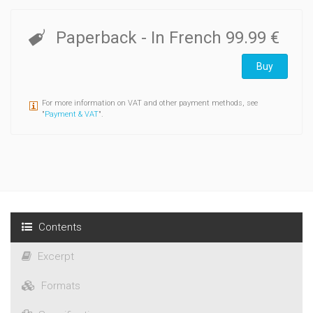
Paperback
- In French
99.99 €
Buy
For more information on VAT and other payment methods, see
"
Payment & VAT
".
Contents
Excerpt
Formats