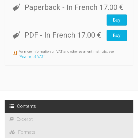
Paperback
- In French
17.00 €
Buy
PDF
- In French
17.00 €
Buy
For more information on VAT and other payment methods, see
"
Payment & VAT
".
Contents
Excerpt
Formats