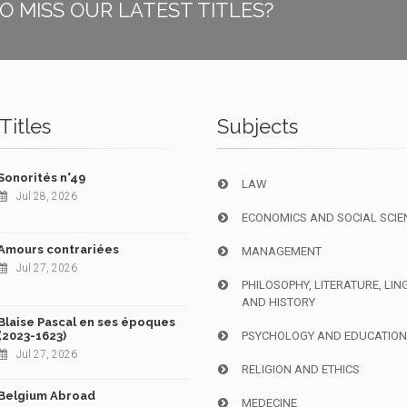
O MISS OUR LATEST TITLES?
Titles
Subjects
Sonorités n°49
LAW
Jul 28, 2026
ECONOMICS AND SOCIAL SCIE
Amours contrariées
MANAGEMENT
Jul 27, 2026
PHILOSOPHY, LITERATURE, LIN
AND HISTORY
Blaise Pascal en ses époques
(2023-1623)
PSYCHOLOGY AND EDUCATIO
Jul 27, 2026
RELIGION AND ETHICS
Belgium Abroad
MEDECINE