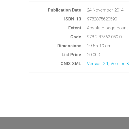
Publication Date
24 November 2014
ISBN-13
9782875620590
Extent
Absolute page count 
Code
978-2-87562-059-0
Dimensions
29.5 x 19 cm
List Price
20.00 €
ONIX XML
Version 2.1
,
Version 3