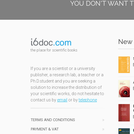
YOU DON'T WANT T
New 
the place for scientific books
If you are a scientist or a university
publisher, a research lab, a teacher or a
Ph.D.student and you are seeking a
solution to increase the distribution of
your scientific works, do not hesitate to
contact us by
email
or by
telephone
TERMS AND CONDITIONS
PAYMENT & VAT