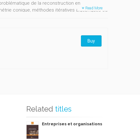
 problématique de la reconstruction en
Read More
trie conique, méthodes itératives algébriques ou
e la reconstruction 3D en problèmes de
ent les démonstrations des algorithmes de
Buy
Related
titles
Entreprises et organisations