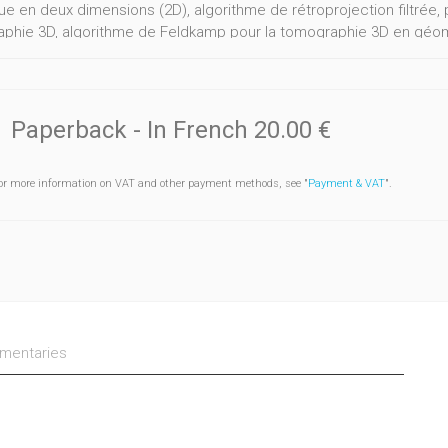
que en deux dimensions (2D), algorithme de rétroprojection filtrée,
phie 3D, algorithme de Feldkamp pour la tomographie 3D en géomé
iques avec bruit gaussien ou poissonien, réduction du problème d
ruction 2D. L'ouvrage se termine par une série d'annexes où figur
ruction exposés tout au long du texte.
Paperback
- In French
20.00 €
or more information on VAT and other payment methods, see "
Payment & VAT
".
entaries