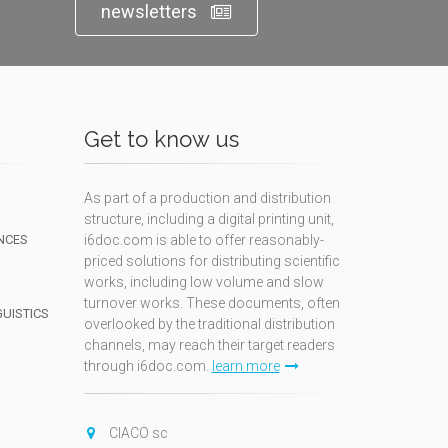
newsletters
Get to know us
As part of a production and distribution
structure, including a digital printing unit,
NCES
i6doc.com is able to offer reasonably-
priced solutions for distributing scientific
works, including low volume and slow
turnover works. These documents, often
GUISTICS
overlooked by the traditional distribution
channels, may reach their target readers
through i6doc.com.
learn more
N
CIACO sc