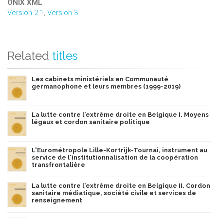
ONIX XML
Version 2.1
,
Version 3
Related
titles
Les cabinets ministériels en Communauté
germanophone et leurs membres (1999-2019)
La lutte contre l'extrême droite en Belgique I. Moyens
légaux et cordon sanitaire politique
L'Eurométropole Lille-Kortrijk-Tournai, instrument au
service de l'institutionnalisation de la coopération
transfrontalière
La lutte contre l'extrême droite en Belgique II. Cordon
sanitaire médiatique, société civile et services de
renseignement