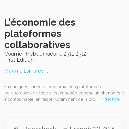
L'économie des
plateformes
collaboratives
Courrier Hebdomadaire 2311-2312
First Edition
Maxime Lambrecht
En quelques années, l'économie des plateformes
collaboratives en ligne s’est imposée comme un phénomène
incontournable, en raison notamment de la croissance
Read More
impressionnante de diverses entreprises. Elle fait aussi l’objet
de nombreuses controverses : ses partisans vantent son
potentiel d’innovation stimulante, voire ses avantages sociaux
ou environnementaux, alors que ses détracteurs l’accusent