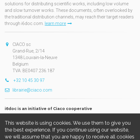
solutions for distributing scientific works, including low volume
and slow turnover works. These documents, often overlooked by
the traditional distribution channels, may reach their target readers
through i6doc.com.
learn more
CIACO sc
Grand-Rue, 2/14
1348 Louvain-la-Neuve
Belgium
TVA: BE0407.236.187
+32 10 45 30 97
librairie@ciaco.com
i6doc is an initiative of Ciaco cooperative
This website is using cookies. We use them to give you
the best experience. If you continue using our website,
we will assume that you are happy to receive all cookies