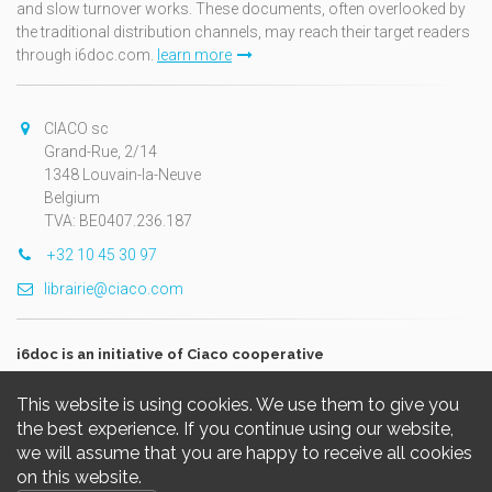
and slow turnover works. These documents, often overlooked by
the traditional distribution channels, may reach their target readers
through i6doc.com.
learn more
CIACO sc
Grand-Rue, 2/14
1348 Louvain-la-Neuve
Belgium
TVA: BE0407.236.187
+32 10 45 30 97
librairie@ciaco.com
i6doc is an initiative of Ciaco cooperative
This website is using cookies. We use them to give you
the best experience. If you continue using our website,
we will assume that you are happy to receive all cookies
on this website.