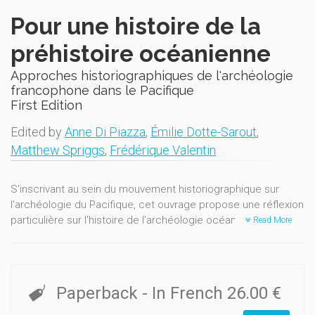
Pour une histoire de la
préhistoire océanienne
Approches historiographiques de l'archéologie
francophone dans le Pacifique
First Edition
Edited by
Anne Di Piazza
,
Émilie Dotte-Sarout
,
Matthew Spriggs
,
Frédérique Valentin
S'inscrivant au sein du mouvement historiographique sur
l'archéologie du Pacifique, cet ouvrage propose une réflexion
particulière sur l'histoire de l’archéologie océanienne
Read More
francophone, qu’elle soit française, belge ou relative aux
archipels francophones du Pacifique. 13 contributions
croisent les diverses perspectives d’archéologues,
d’historiens, d’anthropologues, de conservateurs et
Paperback
- In French
26.00 €
d’écrivains. Les auteur.e.s interrogent le contexte
épistémologique, les acteurs, les pratiques et les institutions