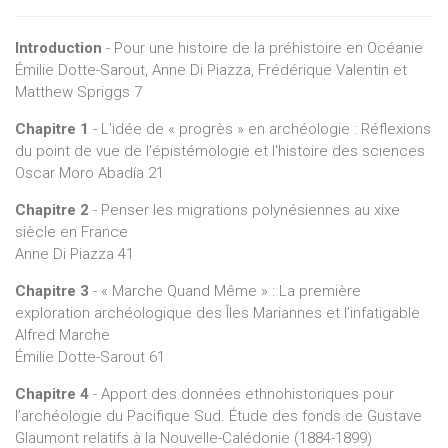
l’intérêt d’appliquer un regard critique et historiquement
informé sur notre propre passé disciplinaire. Elles permettent
Introduction
- Pour une histoire de la préhistoire en Océanie
à chacun de questionner l’héritage intellectuel, sociopolitique
Émilie Dotte-Sarout, Anne Di Piazza, Frédérique Valentin et
et même idéologique et personnel porté plus ou moins
Matthew Spriggs 7
consciemment par nos travaux, qui à leur tour participent à la
circulation et à la transmission des savoirs et des pratiques.
Chapitre 1
- L'idée de « progrès » en archéologie : Réflexions
Ces questions de représentation touchent aussi à l’utilisation
du point de vue de l'épistémologie et l'histoire des sciences
et l’intégration des récits archéologiques dans les discours
Oscar Moro Abadía 21
nationalistes, colonialistes ou post-colonialistes et
Chapitre 2
- Penser les migrations polynésiennes au xixe
identitaires. Elles évoquent enfin la responsabilité que la
siècle en France
science et les scientifiques peuvent endosser dans la
Anne Di Piazza 41
diffusion et la clarification de certaines idées et
connaissances.
Chapitre 3
- « Marche Quand Même » : La première
exploration archéologique des Îles Mariannes et l’infatigable
Alfred Marche
Émilie Dotte-Sarout 61
Chapitre 4
- Apport des données ethnohistoriques pour
l’archéologie du Pacifique Sud. Étude des fonds de Gustave
Glaumont relatifs à la Nouvelle-Calédonie (1884-1899)