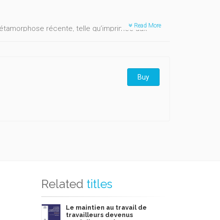
Read More
étamorphose récente, telle qu’imprimée aux
 sur la situation applicable en Région wallonne et
té à ce nouveau régime, l’ouvrage s’adresse tant
Buy
aires potentiels du droit de la "demande d’action" –
’initiative du CEDRE, le Centre d’Étude du Droit de
Related
titles
Le maintien au travail de
travailleurs devenus