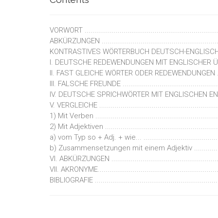
VORWORT .......................................................................
ABKÜRZUNGEN ................................................................
KONTRASTIVES WÖRTERBUCH DEUTSCH-ENGLISCH ..............
I. DEUTSCHE REDEWENDUNGEN MIT ENGLISCHER ÜBERSETZUNG 
II. FAST GLEICHE WÖRTER ODER REDEWENDUNGEN ................
III. FALSCHE FREUNDE .....................................................
IV. DEUTSCHE SPRICHWÖRTER MIT ENGLISCHEN ENTSPRECHU
V. VERGLEICHE ...............................................................
1) Mit Verben ...............................................................
2) Mit Adjektiven ...........................................................
a) vom Typ so + Adj. + wie... ........................................
b) Zusammensetzungen mit einem Adjektiv ..................
VI. ABKÜRZUNGEN ..........................................................
VII. AKRONYME...............................................................
BIBLIOGRAFIE .................................................................