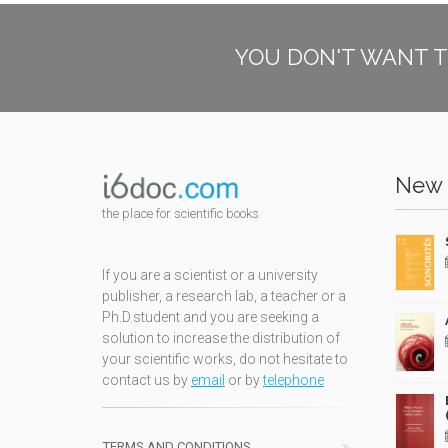
YOU DON'T WANT T
New 
the place for scientific books
If you are a scientist or a university
publisher, a research lab, a teacher or a
Ph.D.student and you are seeking a
solution to increase the distribution of
your scientific works, do not hesitate to
contact us by
email
or by
telephone
TERMS AND CONDITIONS