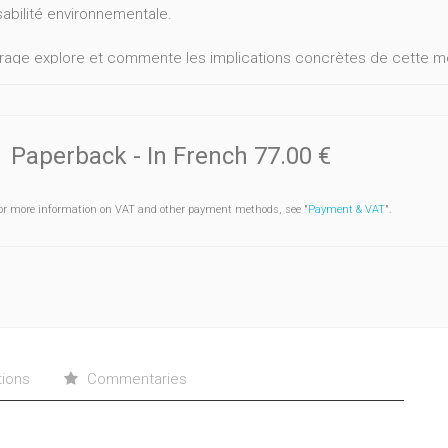
abilité environnementale.
rage explore et commente les implications concrètes de cette m
ions fédérales et régionales, tout en se concentrant principalement
on de Bruxelles-Capitale.
et annonce de développements appelés à conférer plus de maturi
Paperback
- In French
77.00 €
teurs-clés – qu’ils soient exploitants, autorités publiques ou titul
uristes spécialisés.
or more information on VAT and other payment methods, see "
Payment & VAT
".
itue les actes d’un colloque qui s'est tenu à Bruxelles, fin 2008, à l
onnement des Facultés universitaires Saint-Louis
tions
Commentaries