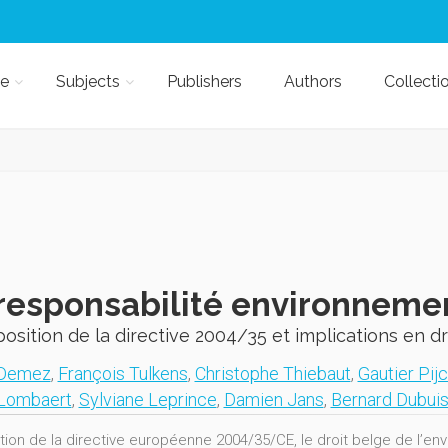
e
Subjects
Publishers
Authors
Collecti
responsabilité environneme
osition de la directive 2004/35 et implications en dr
 Demez
,
François Tulkens
,
Christophe Thiebaut
,
Gautier Pij
 Lombaert
,
Sylviane Leprince
,
Damien Jans
,
Bernard Dubui
tation de la directive européenne 2004/35/CE, le droit belge de l’e