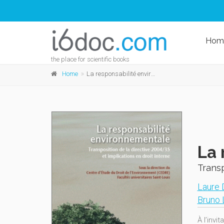
Hom
the place for scientific books
Home
La responsabilité environnementale
La 
Transp
Laure
Bruno
À l’invi