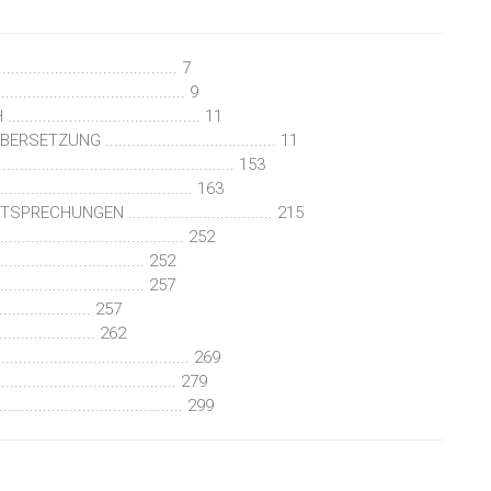
...................................... 7
...................................... 9
.............................. 11
....................................... 11
...................................... 153
........................................ 163
NGEN ................................. 215
........................................ 252
................................. 252
................................ 257
................... 257
................ 262
........................................ 269
....................................... 279
........................................ 299