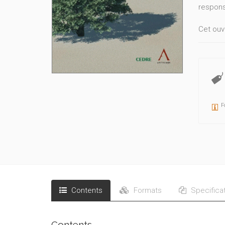
respons
Cet ouv
législat
en Régi
Amorce 
à ses ac
qu’aux j
F
Il const
l’Envir
Contents
Formats
Specifica
Contents