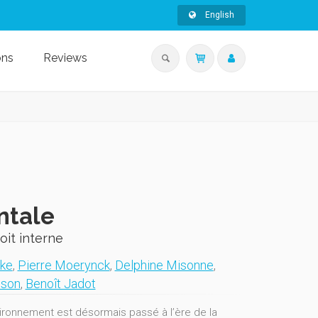
English
ons
Reviews
ntale
oit interne
cke
,
Pierre Moerynck
,
Delphine Misonne
,
sson
,
Benoît Jadot
nvironnement est désormais passé à l’ère de la