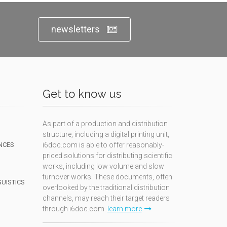
newsletters
Get to know us
As part of a production and distribution
structure, including a digital printing unit,
NCES
i6doc.com is able to offer reasonably-
priced solutions for distributing scientific
works, including low volume and slow
turnover works. These documents, often
GUISTICS
overlooked by the traditional distribution
channels, may reach their target readers
through i6doc.com.
learn more
N