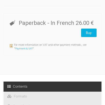
Paperback
- In French
26.00 €
Buy
For more information on VAT and other payment methods, see
"
Payment & VAT
".
Contents
Formats