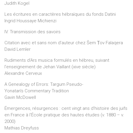
Judith Kogel
Les écritures en caractères hébraïques du fonds Datini
Ingrid Houssaye Michienzi
IV. Transmission des savoirs
Citation avec et sans nom d’auteur chez Šem Ṭov Falaqera
David Lemler
Rudiments d’Ars musica formulés en hébreu, suivant
l’enseignement de Jehan Vaillant (xive siècle)
Alexandre Cerveux
A Genealogy of Errors: Targum Pseudo-
Yonatan’s Commentary Tradition
Gavin McDowell
Émergences, résurgences : cent vingt ans d’histoire des juifs
en France à l’École pratique des hautes études (v. 1880 – v.
2000)
Mathias Dreyfuss