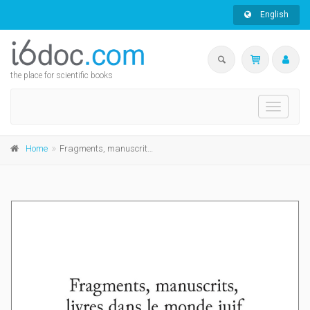
English
the place for scientific books
Toggle
navigati
Home
Fragments, manuscrits, livres dans le monde juif