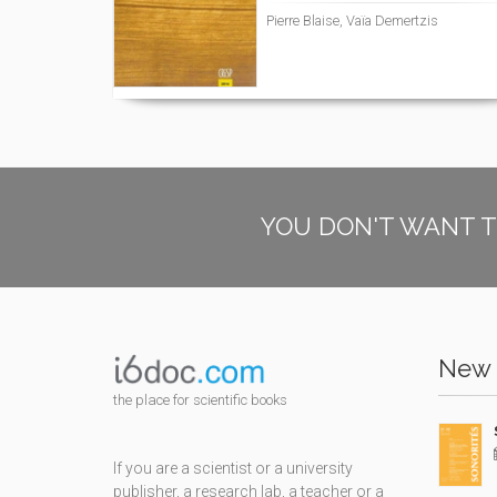
Pierre Blaise, Vaïa Demertzis
YOU DON'T WANT T
New 
the place for scientific books
If you are a scientist or a university
publisher, a research lab, a teacher or a