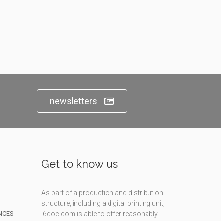
newsletters
Get to know us
As part of a production and distribution
structure, including a digital printing unit,
NCES
i6doc.com is able to offer reasonably-