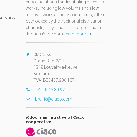
priced solutions for distributing scientific
works, including low volume and slow
turnover works. These documents, often
GUISTICS
overlooked by the traditional distribution
channels, may reach their target readers
through i6doc.com.
learn more
N
CIACO sc
Grand-Rue, 2/14
1348 Louvain-la-Neuve
Belgium
TVA: BE0407.236.187
+32 10 45 30 97
librairie@ciaco.com
i6doc is an initiative of Ciaco
cooperative