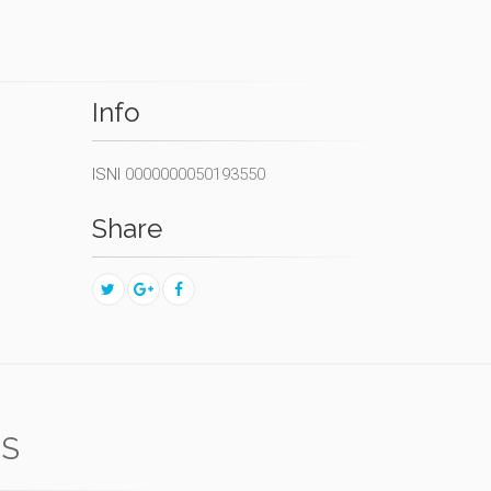
Info
ISNI
0000000050193550
Share
NS