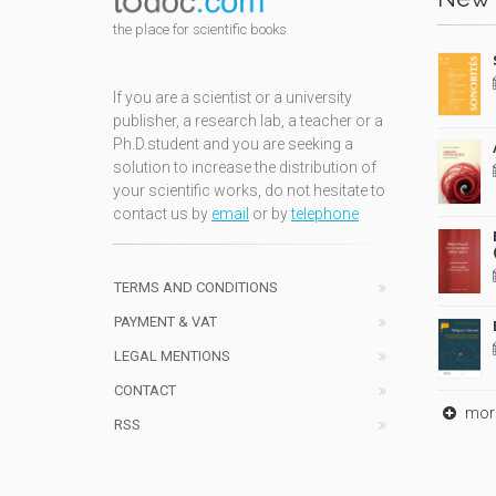
the place for scientific books
If you are a scientist or a university
publisher, a research lab, a teacher or a
Ph.D.student and you are seeking a
solution to increase the distribution of
your scientific works, do not hesitate to
contact us by
email
or by
telephone
TERMS AND CONDITIONS
PAYMENT & VAT
LEGAL MENTIONS
CONTACT
mor
RSS