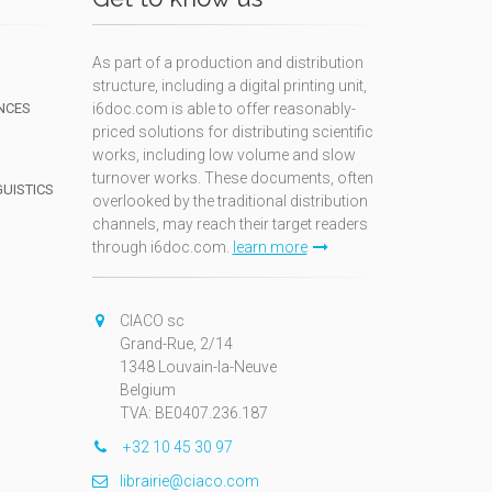
As part of a production and distribution
structure, including a digital printing unit,
NCES
i6doc.com is able to offer reasonably-
priced solutions for distributing scientific
works, including low volume and slow
turnover works. These documents, often
GUISTICS
overlooked by the traditional distribution
channels, may reach their target readers
through i6doc.com.
learn more
N
CIACO sc
Grand-Rue, 2/14
1348 Louvain-la-Neuve
Belgium
TVA: BE0407.236.187
+32 10 45 30 97
librairie@ciaco.com