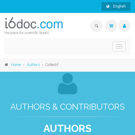
English
the place for scientific books
Toggle
navigati
Home
Authors
Collectif
AUTHORS & CONTRIBUTORS
AUTHORS